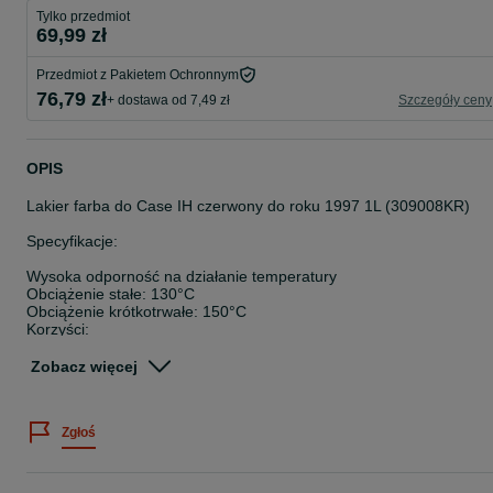
Tylko przedmiot
69,99 zł
Przedmiot z Pakietem Ochronnym
76,79 zł
+ dostawa od 7,49 zł
Szczegóły ceny
OPIS
Lakier farba do Case IH czerwony do roku 1997 1L (309008KR)
Specyfikacje:
Wysoka odporność na działanie temperatury
Obciążenie stałe: 130°C
Obciążenie krótkotrwałe: 150°C
Korzyści:
Krótki czas schnięcia
Zobacz więcej
Duża odporność na działanie promieni UV i warunków pogodowyc
Odporny na krótkotrwałe działanie benzyny i oleju napędowego
Zastosowanie:
Zgłoś
Lakier nawierzchniowy do lakierowania pojazdów użytkowych,
maszyn i konstrukcji do zastosowań wewnętrznych i zewnętrznych
Właściwości: