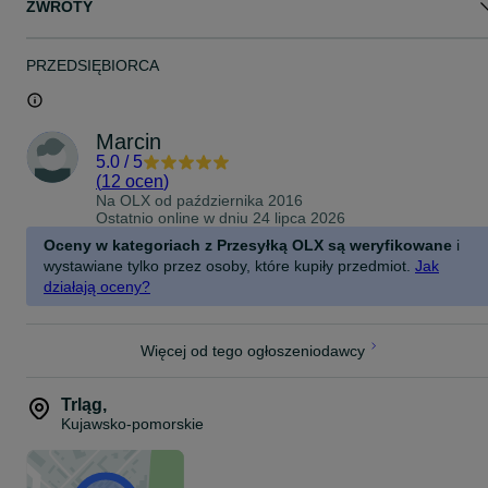
ZWROTY
Duża żywotność
Doskonały przebieg
Wysoka twardość końcowa
PRZEDSIĘBIORCA
Stabilny połysk, stopień połysku (Din 67 530) >80%/ 60°
(wysokopołyskujący)
Zgodny z rozporządzeniem dotyczącym rozpuszczalników (Austria,
z 1.1.96)
Marcin
Możliwość przechowywania w oryginalnym opakowaniu przez co
5.0
/
5
najmniej 3 lat
(
12 ocen
)
Na OLX od
października 2016
Baza:
Ostatnio online w dniu 24 lipca 2026
Żywica syntetyczna
Oceny w kategoriach z Przesyłką OLX są weryfikowane
i
Możliwość wysyłki za POBRANIEM!
wystawiane tylko przez osoby, które kupiły przedmiot.
Jak
działają oceny?
Więcej informacji pod nr telefonu 6 0 5 6 4 0 0 6 4
Więcej od tego ogłoszeniodawcy
Trląg
,
Kujawsko-pomorskie