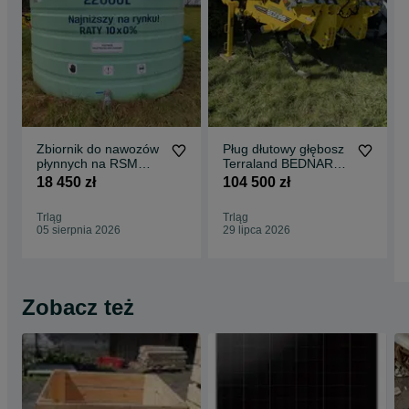
Zbiornik do nawozów
Pług dłutowy głębosz
płynnych na RSM
Terraland BEDNAR
Swimer Trank 22000l
TN3000HD7R 2026
18 450 zł
104 500 zł
od ręki
Trląg
Trląg
05 sierpnia 2026
29 lipca 2026
Zobacz też