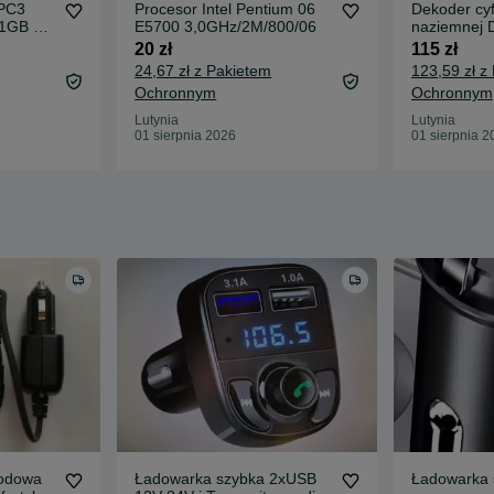
 PC3
Procesor Intel Pentium 06
Dekoder cyf
 1GB do
E5700 3,0GHz/2M/800/06
naziemnej 
20 zł
115 zł
24,67 zł z Pakietem
123,59 zł z
Ochronnym
Ochronnym
Lutynia
Lutynia
01 sierpnia 2026
01 sierpnia 2
odowa
Ładowarka szybka 2xUSB
Ładowarka