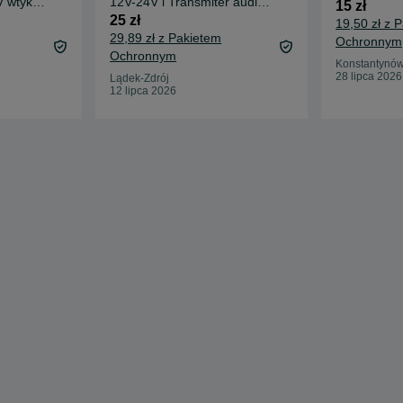
 wtyk fi
12V-24V i Transmiter audio
15 zł
Mp3 bluetooth
25 zł
19,50 zł z 
29,89 zł z Pakietem
Ochronnym
Ochronnym
Konstantynów
28 lipca 2026
Lądek-Zdrój
12 lipca 2026