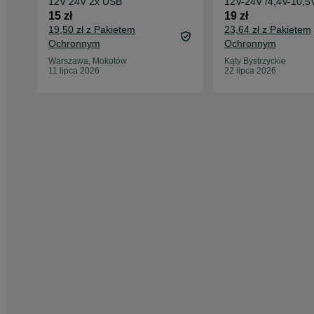
12V 24V 2x USB
12V-24V /4,4V-10,5V
2,35 mm
15 zł
19 zł
19,50 zł z Pakietem
23,64 zł z Pakietem
Ochronnym
Ochronnym
Warszawa, Mokotów
Kąty Bystrzyckie
11 lipca 2026
22 lipca 2026