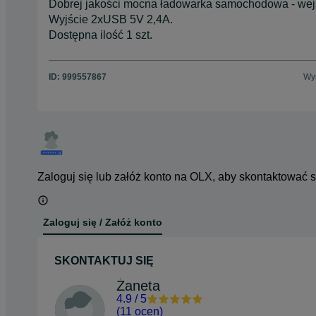
Dobrej jakości mocna ładowarka samochodowa - wej
Wyjście 2xUSB 5V 2,4A.
Dostępna ilość 1 szt.
ID:
999557867
Wyś
Zaloguj się lub załóż konto na OLX, aby skontaktować 
Zaloguj się / Załóż konto
SKONTAKTUJ SIĘ
Żaneta
4.9
/
5
(
11 ocen
)