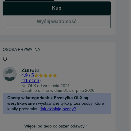
Kup
Wyślij wiadomość
OSOBA PRYWATNA
Żaneta
4.9
/
5
(
11 ocen
)
Na OLX od
września 2021
Ostatnio online w dniu 01 sierpnia 2026
Oceny w kategoriach z Przesyłką OLX są
weryfikowane
i wystawiane tylko przez osoby, które
kupiły przedmiot.
Jak działają oceny?
Więcej od tego ogłoszeniodawcy