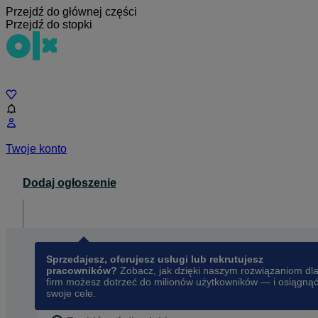
Przejdź do głównej części
Przejdź do stopki
Czat
Twoje konto
Dodaj ogłoszenie
Dla biznesu
opens in a new tab
Sprzedajesz, oferujesz usługi lub rekrutujesz
pracowników?
Zobacz, jak dzięki naszym rozwiązaniom dl
firm możesz dotrzeć do milionów użytkowników — i osiągną
swoje cele.