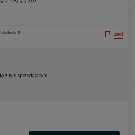
ście 12V lub 24V
wietlenia: 5
Zgłoś
się z tym sprzedającym