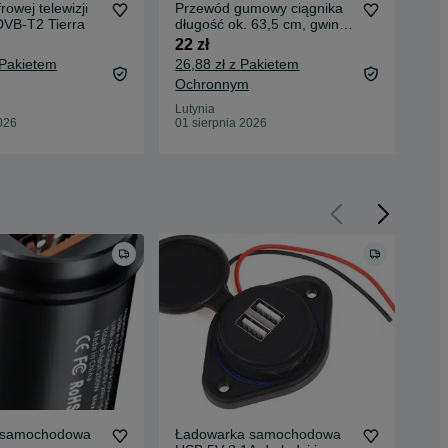
rowej telewizji
Przewód gumowy ciągnika
Koło
DVB-T2 Tierra
długość ok. 63,5 cm, gwint
Esc
M12x1 , wąż
17
22 zł
80 
 Pakietem
26,88 zł z Pakietem
Ochronnym
Lut
01 
Lutynia
026
01 sierpnia 2026
 samochodowa
Ładowarka samochodowa
Ła