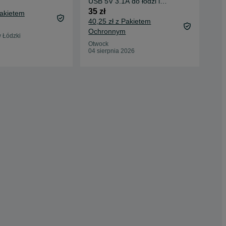
USB 5V 3.1A do łodzi i
12V
kampera 12V
Sam
35 zł
10 
Pakietem
40,25 zł z Pakietem
Ochronnym
Puł
 Łódzki
14 
Otwock
04 sierpnia 2026