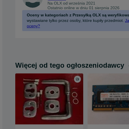
Na OLX od
września 2021
Ostatnio online w dniu 01 sierpnia 2026
Oceny w kategoriach z Przesyłką OLX są weryfikow
wystawiane tylko przez osoby, które kupiły przedmiot.
Ja
oceny?
Więcej od tego ogłoszeniodawcy