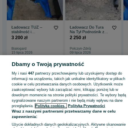
Ładowacz TUZ –
Ładowacz Do Tura
stabilność i
Na Tył Podnośnik z
niezawodność
Hydrauliką NOWY
3 200 zł
2 250 zł
Białogard
Połczyn-Zdrój
15 lipca 2026
09 lipca 2026
Dbamy o Twoją prywatność
Strona główna
Rolnictwo
Części do maszyn rolniczych
Części do maszyn
My i nasi
447
partnerzy przechowujemy lub uzyskujemy dostęp do
rolniczych - Zachodniopomorskie
Części do maszyn rolniczych - Łobez
informacji na urządzeniu, takich jak unikalne identyfikatory w plikach
cookie w celu przetwarzania danych osobowych. Użytkownik może
zaakceptować wybory lub zarządzać nimi, klikając poniżej lub w
KATEGORIA
dowolnym momencie na stronie polityki prywatności. Te wybory będą
sygnalizowane naszym partnerom i nie będą miały wpływu na dane
przeglądania.
Polityka cookies,
Polityka Prywatności
ID:
978274816
Wyświetlenia: 2
Wraz z naszymi partnerami przetwarzamy dane w celu
zapewnienia:
Zadzwoń / SMS
Wyślij wiadomość
Użycie dokładnych danych geolokalizacyjnych. Aktywne skanowanie