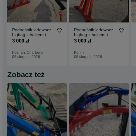
Podnośnik ładowacz
Podnośnik ładowacz
bigbag z hakiem i
bigbag z hakiem i
mozliwoscia uchwytu
mozliwoscia uchwytu
3 000 zł
3 000 zł
do kłód
do kłód
Poznań, Chartowo
Konin
06 sierpnia 2026
06 sierpnia 2026
Zobacz też