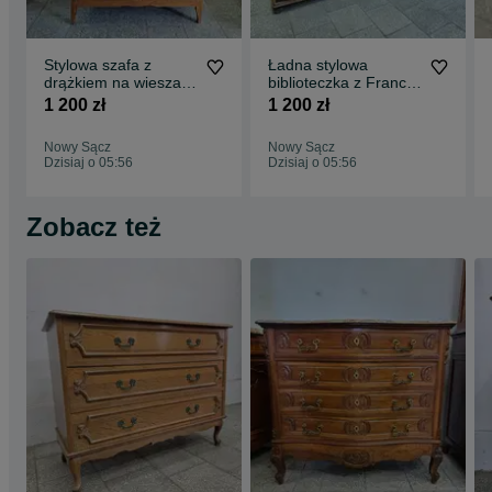
Stylowa szafa z
Ładna stylowa
drążkiem na wieszaki
biblioteczka z Francji
oraz półkami /
witryna 2 sztuki /
1 200 zł
1 200 zł
Nowy Sącz
Nowy Sącz
Dzisiaj o 05:56
Dzisiaj o 05:56
Zobacz też