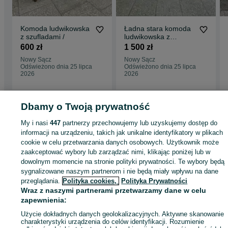
Komoda ludwikowska
Ładna stara komoda
z szufladami /
ludwikowska z
szufladami oraz
600 zł
1 500 zł
blatem marmurowym
Nowy Sącz
Nowy Sącz
Francja /
Odświeżono dnia 25 lipca
Odświeżono dnia 25 lipca
2026
2026
Dbamy o Twoją prywatność
Strona główna
Antyki i Kolekcje
Antyki
Stare meble
Komody
Komody -
My i nasi
447
partnerzy przechowujemy lub uzyskujemy dostęp do
Małopolskie
Komody - Nowy Sącz
informacji na urządzeniu, takich jak unikalne identyfikatory w plikach
cookie w celu przetwarzania danych osobowych. Użytkownik może
zaakceptować wybory lub zarządzać nimi, klikając poniżej lub w
KATEGORIA
dowolnym momencie na stronie polityki prywatności. Te wybory będą
sygnalizowane naszym partnerom i nie będą miały wpływu na dane
przeglądania.
Polityka cookies,
Polityka Prywatności
ID:
1068878296
Wyświetlenia: 1
Wraz z naszymi partnerami przetwarzamy dane w celu
zapewnienia:
Zadzwoń / SMS
Wyślij wiadomość
Użycie dokładnych danych geolokalizacyjnych. Aktywne skanowanie
charakterystyki urządzenia do celów identyfikacji. Rozumienie