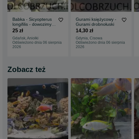
Babka - Sicyopterus
Gurami księżycowy -
longifilis - dowozimy,
Gurami drobnołuski
wysyłamy
25 zł
14,30 zł
Gdańsk, Aniołki
Gdynia, Cisowa
Odświeżono dnia 06 sierpnia
Odświeżono dnia 06 sierpnia
2026
2026
Zobacz też