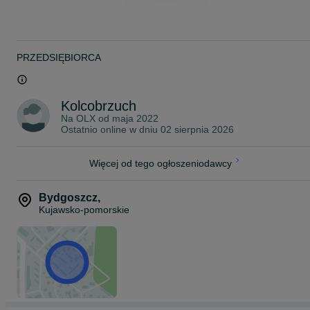
Rybki pakujemy w podwójne worki wypełnione czystym tlenem z
butli. Następnie umieszczamy je w profesjonalnym styroboxie, któr
zapewnia utrzymanie optymalnej temperatury podczas transportu.
W okresie jesienno-zimowym dodajemy dodatkowy ogrzewacz,
który utrzymuje stałą temperaturę wewnątrz opakowania.
PRZEDSIĘBIORCA
Przesyłki dostarczamy kurierem na terenie całej Polski, w pełnej
zgodności z obowiązującymi przepisami prawa.
Posiadamy wymagane uprawnienia oraz zawartą umowę, które
Kolcobrzuch
umożliwiają nam legalny przewóz żywych zwierząt.
Na OLX od
maja 2022
Ostatnio online w dniu 02 sierpnia 2026
Koszt wysyłki:
KURIER - 40 zł
Więcej od tego ogłoszeniodawcy
~
ZAPRASZAMY NA NASZE POZOSTAŁE OGŁOSZENIA!
Bydgoszcz
,
Kujawsko-pomorskie