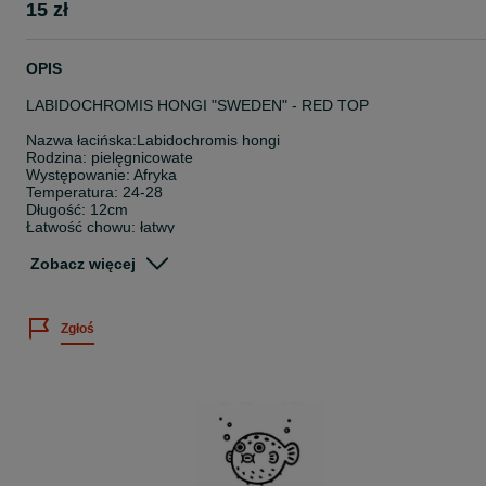
15 zł
OPIS
LABIDOCHROMIS HONGI "SWEDEN" - RED TOP
Nazwa łacińska:Labidochromis hongi
Rodzina: pielęgnicowate
Występowanie: Afryka
Temperatura: 24-28
Długość: 12cm
Łatwość chowu: łatwy
Pokarm: roślinożerna
Zobacz więcej
Wielkość sprzedawanych osobników: 2-5cm
Cena dotyczy 1 sztuki.
Zgłoś
Posiadamy bogatą ofertę ryb akwariowych, skorupiaków oraz rośli
wodnych.
Sprawdź nasze pozostałe ogłoszenia
~
Twoje zamówienie dotrze do Ciebie bezpiecznie, ponieważ: