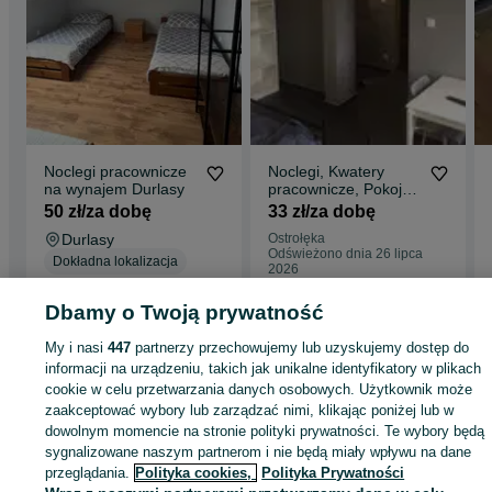
Noclegi pracownicze
Noclegi, Kwatery
na wynajem Durlasy
pracownicze, Pokoje
Ostrołęka !ANEKSY
50 zł/za dobę
33 zł/za dobę
KUCH,DUŻY PARKI
Durlasy
Ostrołęka
Odświeżono dnia 26 lipca
Dokładna lokalizacja
2026
Odświeżono dnia 02 sierpnia
Dbamy o Twoją prywatność
2026
My i nasi
447
partnerzy przechowujemy lub uzyskujemy dostęp do
informacji na urządzeniu, takich jak unikalne identyfikatory w plikach
Strona główna
Noclegi
Kwatery Pracownicze
Kwatery Pracownicze -
cookie w celu przetwarzania danych osobowych. Użytkownik może
Mazowieckie
Kwatery Pracownicze - Durlasy
zaakceptować wybory lub zarządzać nimi, klikając poniżej lub w
dowolnym momencie na stronie polityki prywatności. Te wybory będą
sygnalizowane naszym partnerom i nie będą miały wpływu na dane
KATEGORIA
przeglądania.
Polityka cookies,
Polityka Prywatności