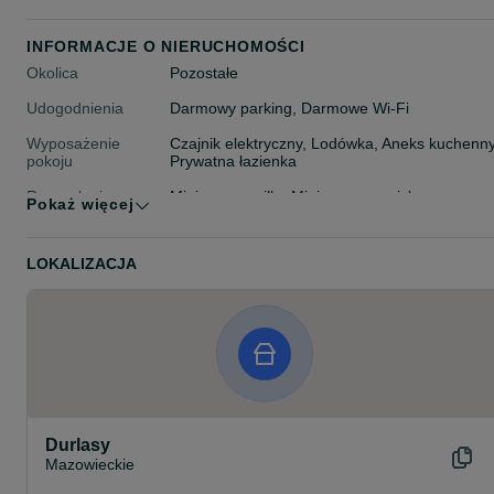
INFORMACJE O NIERUCHOMOŚCI
Okolica
Pozostałe
Udogodnienia
Darmowy parking, Darmowe Wi-Fi
Wyposażenie
Czajnik elektryczny, Lodówka, Aneks kuchenny
pokoju
Prywatna łazienka
Rozrywka i
Miejsce na grilla, Miejsce na ognisko
Pokaż więcej
rekreacja
Maksymalna liczba
10 osób
LOKALIZACJA
gości
Typ noclegu
Pozostałe
Durlasy
Mazowieckie