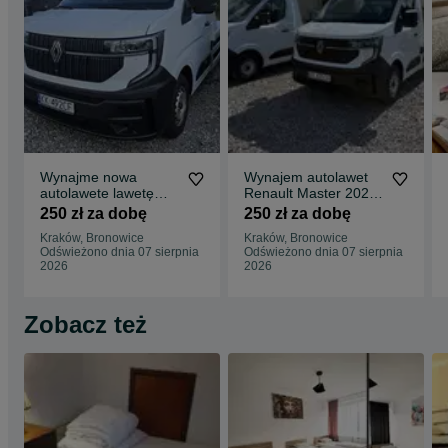
Wynajme nowa
Wynajem autolawet
autolawete lawetę
Renault Master 2026
Renault Master 2,0
Kraków
250 zł za dobę
250 zł za dobę
dci 2026 Kraków
Kraków, Bronowice
Kraków, Bronowice
Odświeżono dnia 07 sierpnia
Odświeżono dnia 07 sierpnia
2026
2026
Zobacz też