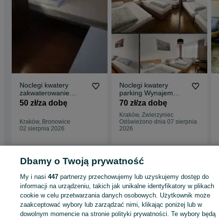
Noclegi kwatery
Noclegi kwatery
zakwaterowanie
parking Wynajem
Balicka 201
Pokoi Kraków
50 zł/za dobę
70 zł/za dobę
Bronowice Krakow
Zwierzyniec
Kraków, Zwierzyniec
Kraków, Bronowice
Odświeżono dnia 07 sierpnia
02 sierpnia 2026
2026
Dbamy o Twoją prywatność
Strona główna
Noclegi
Noclegi Polska
Noclegi Polska - Małopolskie
Noclegi Polska - Kraków
My i nasi
447
partnerzy przechowujemy lub uzyskujemy dostęp do
Noclegi Polska - Zwierzyniec
informacji na urządzeniu, takich jak unikalne identyfikatory w plikach
cookie w celu przetwarzania danych osobowych. Użytkownik może
KATEGORIA
zaakceptować wybory lub zarządzać nimi, klikając poniżej lub w
dowolnym momencie na stronie polityki prywatności. Te wybory będą