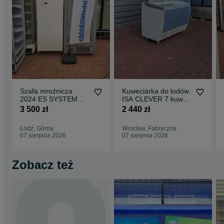
Szafa mroźnicza
Kuweciarka do lodów
2024 ES SYSTEM
ISA CLEVER 7 kuwet
LOCUS 1D
konserwator witryna
3 500 zł
2 440 zł
Zamrażarka
DOSTAWA Kraj !
zapleczowa
GWARANCJA !
Łódź, Górna
Wrocław, Fabryczna
DOSTAWA
zamrażarka na lody
07 sierpnia 2026
07 sierpnia 2026
gałkowe
Zobacz też