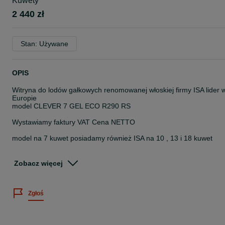
Kuwety
2 440 zł
Stan: Używane
OPIS
Witryna do lodów gałkowych renomowanej włoskiej firmy ISA lider 
Europie
model CLEVER 7 GEL ECO R290 RS
Wystawiamy faktury VAT Cena NETTO
model na 7 kuwet posiadamy również ISA na 10 , 13 i 18 kuwet
GWARANCJA rozruchowa 14 dni - wpisana na fakturze.
Zobacz więcej
Praktyczny schowek pod kuwetami na zapas lodów
Już ENERGOOSZCZĘDNA !
Zgłoś
Czynnik chłodniczy - R290
- Podświetlenie LED
- zasłona nocna roleta - stan bardzo dobry