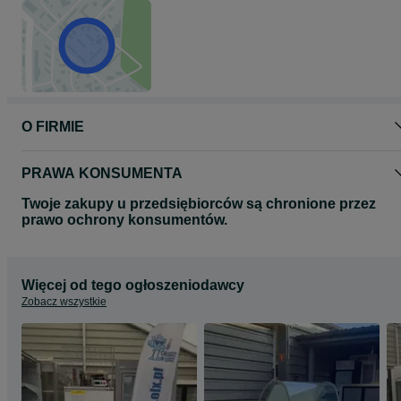
Więcej lad i sprzętu chłodniczego na innych naszych ogłoszeniach
chlodziwlodzi.olx.pl
Arek tel. 5 0 9 - 8 2 3 - 2 2 2
O FIRMIE
PRAWA KONSUMENTA
Twoje zakupy u przedsiębiorców są chronione przez
prawo ochrony konsumentów.
Więcej od tego ogłoszeniodawcy
Zobacz wszystkie