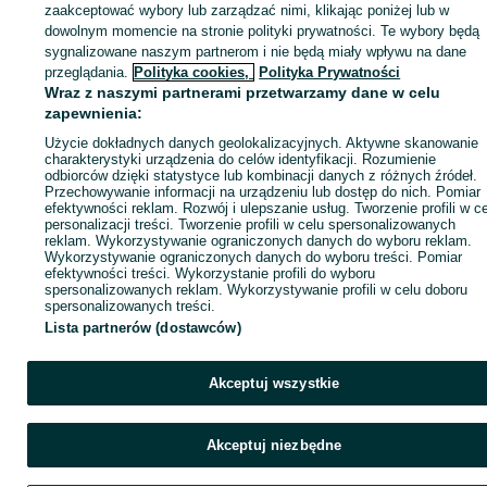
KATEGORIA
zaakceptować wybory lub zarządzać nimi, klikając poniżej lub w
dowolnym momencie na stronie polityki prywatności. Te wybory będą
sygnalizowane naszym partnerom i nie będą miały wpływu na dane
ID:
1048559382
Wyświetlenia: 2
przeglądania.
Polityka cookies,
Polityka Prywatności
Wraz z naszymi partnerami przetwarzamy dane w celu
zapewnienia:
Zadzwoń / SMS
Wyślij wiadomość
Użycie dokładnych danych geolokalizacyjnych. Aktywne skanowanie
charakterystyki urządzenia do celów identyfikacji. Rozumienie
odbiorców dzięki statystyce lub kombinacji danych z różnych źródeł.
Przechowywanie informacji na urządzeniu lub dostęp do nich. Pomiar
efektywności reklam. Rozwój i ulepszanie usług. Tworzenie profili w c
personalizacji treści. Tworzenie profili w celu spersonalizowanych
reklam. Wykorzystywanie ograniczonych danych do wyboru reklam.
Wykorzystywanie ograniczonych danych do wyboru treści. Pomiar
efektywności treści. Wykorzystanie profili do wyboru
spersonalizowanych reklam. Wykorzystywanie profili w celu doboru
spersonalizowanych treści.
Lista partnerów (dostawców)
Akceptuj wszystkie
Akceptuj niezbędne