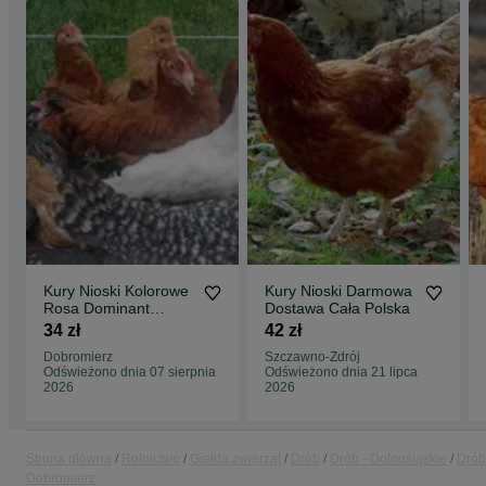
Kury Nioski Kolorowe
Kury Nioski Darmowa
Rosa Dominant
Dostawa Cała Polska
Leghorn Lohman
34 zł
42 zł
Leghorn
Dobromierz
Szczawno-Zdrój
Odświeżono dnia 07 sierpnia
Odświeżono dnia 21 lipca
2026
2026
Strona główna
Rolnictwo
Giełda zwierząt
Drób
Drób - Dolnośląskie
Drób
Dobromierz