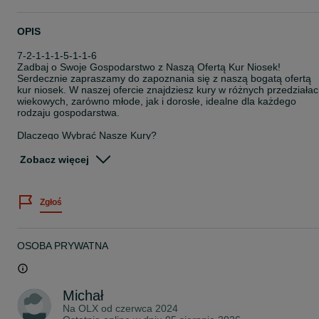
OPIS
7-2-1-1-1-5-1-1-6
Zadbaj o Swoje Gospodarstwo z Naszą Ofertą Kur Niosek!
Serdecznie zapraszamy do zapoznania się z naszą bogatą ofertą
kur niosek. W naszej ofercie znajdziesz kury w różnych przedziała
wiekowych, zarówno młode, jak i dorosłe, idealne dla każdego
rodzaju gospodarstwa.
Dlaczego Wybrać Nasze Kury?
Darmowa Dostawa na Terenie Całej Polski: Gdziekolwiek się
znajdujesz, dostarczymy nasze kury bez dodatkowych kosztów.
Zobacz więcej
Atrakcyjne Ceny Hurtowe: Planujesz większy zakup? Skontaktuj się
z nami, aby uzyskać specjalne warunki cenowe.
Zgłoś
Kompletny Program Szczepień: Nasze kury są regularnie
szczepione, co gwarantuje ich zdrowie i Twoje bezpieczeństwo.
OSOBA PRYWATNA
Szeroki Wybór Ras Dostosowanych do Twoich Potrzeb:
Rossa
Lohmann
Michał
Leghorn
Hyline
Na OLX od
czerwca 2024
Sandy