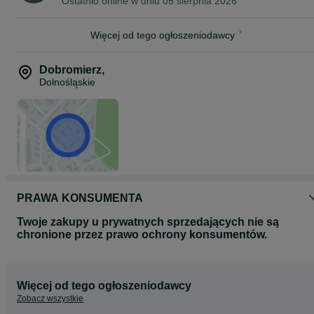
Ostatnio online w dniu 05 sierpnia 2026
Astra
Tetra
Messa
Więcej od tego ogłoszeniodawcy
i inne...
Bezpośrednio od Doświadczonego Hodowcy
Dobromierz
,
Nasze kury są hodowane z pasją i dbałością o najwyższe standard
Dolnośląskie
jakości.
Skontaktuj Się z Nami!
Zainteresowany? Zadzwoń teraz i zapewnij swojemu gospodarstw
najlepsze kury nioski dostępne na rynku!
7-2-1-1-1-5-1-1-6
PRAWA KONSUMENTA
Twoje zakupy u prywatnych sprzedających nie są
chronione przez prawo ochrony konsumentów.
Więcej od tego ogłoszeniodawcy
Zobacz wszystkie