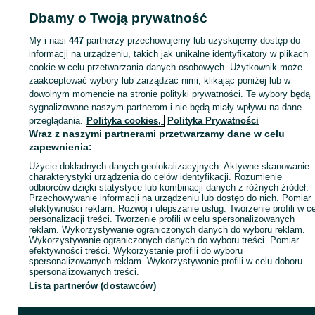
Dbamy o Twoją prywatność
My i nasi
447
partnerzy przechowujemy lub uzyskujemy dostęp do
Strona główna
Rolnictwo
Giełda zwierząt
Drób
Drób - Kujawsko-pomorsk
informacji na urządzeniu, takich jak unikalne identyfikatory w plikach
Drób - Czarże
cookie w celu przetwarzania danych osobowych. Użytkownik może
zaakceptować wybory lub zarządzać nimi, klikając poniżej lub w
dowolnym momencie na stronie polityki prywatności. Te wybory będą
KATEGORIA
sygnalizowane naszym partnerom i nie będą miały wpływu na dane
przeglądania.
Polityka cookies,
Polityka Prywatności
Wraz z naszymi partnerami przetwarzamy dane w celu
ID:
887398048
Wyświetlenia: 19
zapewnienia:
Użycie dokładnych danych geolokalizacyjnych. Aktywne skanowanie
Zadzwoń / SMS
Wyślij wiadomość
charakterystyki urządzenia do celów identyfikacji. Rozumienie
odbiorców dzięki statystyce lub kombinacji danych z różnych źródeł.
Przechowywanie informacji na urządzeniu lub dostęp do nich. Pomiar
efektywności reklam. Rozwój i ulepszanie usług. Tworzenie profili w c
personalizacji treści. Tworzenie profili w celu spersonalizowanych
reklam. Wykorzystywanie ograniczonych danych do wyboru reklam.
Wykorzystywanie ograniczonych danych do wyboru treści. Pomiar
efektywności treści. Wykorzystanie profili do wyboru
spersonalizowanych reklam. Wykorzystywanie profili w celu doboru
spersonalizowanych treści.
Lista partnerów (dostawców)