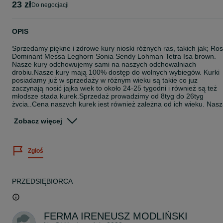
23 zł
do negocjacji
OPIS
Sprzedamy piękne i zdrowe kury nioski różnych ras, takich jak; Ro
Dominant Messa Leghorn Sonia Sendy Lohman Tetra Isa brown.
Nasze kury odchowujemy sami na naszych odchowalniach
drobiu.Nasze kury mają 100% dostęp do wolnych wybiegów. Kurki
posiadamy już w sprzedaży w różnym wieku są takie co juz
zaczynają nosić jajka wiek to około 24-25 tygodni i również są też
młodsze stada kurek.Sprzedaż prowadzimy od 8tyg do 26tyg
życia..Cena naszych kurek jest również zależna od ich wieku. Nas
FERMA DROBIU istnieje już na rynku drobiarskim 25lat, jest zawsz
w pełni pod stałą kontrolą weterynaryjną, posiadamy wszystkie
Zobacz więcej
dokumenty związane z prowadzeniem naszej działalności i hodowli
KUR NIOSEK oraz ich transportem do klienta... Mamy w sprzedaży
różne wieki i różne rasy kurek dlatego prosze dzwonić do nas na
Zgłoś
FERMĘ i pytać o szczegóły. Nasi doradcy fermowi odpowiedzą na
wszystkie państwa pytania związane naszym drobiem. DOWOZIM
GRATIS na całą POLSKĘ do każdego klienta indywidualnie pod
dom, od 30 sztuk kurek. Pracujemy od poniedziałku do piątku w
PRZEDSIĘBIORCA
godzinach( 8 do 16 ). Dziękujemy i zapraszamy do współpracy..tel.
9 6 2 8 4 6 1 1
FERMA IRENEUSZ MODLIŃSKI