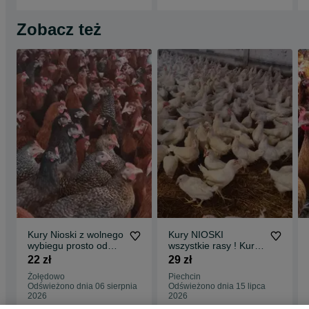
Zobacz też
Kury Nioski z wolnego
Kury NIOSKI
wybiegu prosto od
wszystkie rasy ! Kurki
hodowcy !
z jajeczkiem z
22 zł
29 zł
TRANSPORT !!
wolnego wybiegu !
Żołędowo
Piechcin
Odświeżono dnia 06 sierpnia
Odświeżono dnia 15 lipca
2026
2026