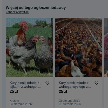
Więcej od tego ogłoszeniodawcy
Zobacz wszystkie
Kury nioski młode z
Kury nioski młode z
jajkami z wolnego-
wolnego wybiegu z
wybiegu.Piękne
pierwszym jajkiem !
25 zł
25 zł
zdrowe kury 25tyg
ZAPRASZAM
Krosno
Opole Lubelskie
06 sierpnia 2026
06 sierpnia 2026