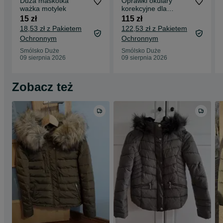
Duża maskotka
Oprawki okulary
ważka motylek
korekcyjne dla
dziewczynki
15 zł
115 zł
18,53 zł z Pakietem
122,53 zł z Pakietem
Ochronnym
Ochronnym
Smólsko Duże
Smólsko Duże
09 sierpnia 2026
09 sierpnia 2026
Zobacz też