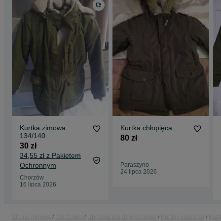
Kurtka zimowa
Kurtka chłopięca
134/140
80 zł
30 zł
34,55 zł z Pakietem
Ochronnym
Paraszyno
24 lipca 2026
Chorzów
16 lipca 2026
Strona główna
Dla Dzieci
Ubranka dla dziewczynek
Kurtki i płaszcze
Kurt