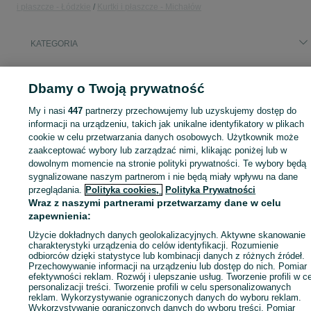
i płaszcze - Łódzkie
Kurtki i płaszcze - Michałów
KATEGORIA
ID:
875038746
Wyświetlenia: 
Dbamy o Twoją prywatność
My i nasi
447
partnerzy przechowujemy lub uzyskujemy dostęp do
informacji na urządzeniu, takich jak unikalne identyfikatory w plikach
cookie w celu przetwarzania danych osobowych. Użytkownik może
Zaloguj się lub załóż konto na OLX, aby skontaktować się z t
zaakceptować wybory lub zarządzać nimi, klikając poniżej lub w
sprzedającym
dowolnym momencie na stronie polityki prywatności. Te wybory będą
sygnalizowane naszym partnerom i nie będą miały wpływu na dane
przeglądania.
Polityka cookies,
Polityka Prywatności
Zaloguj się / Załóż konto
Wraz z naszymi partnerami przetwarzamy dane w celu
zapewnienia:
Użycie dokładnych danych geolokalizacyjnych. Aktywne skanowanie
Wyślij wiadomość
charakterystyki urządzenia do celów identyfikacji. Rozumienie
odbiorców dzięki statystyce lub kombinacji danych z różnych źródeł.
Przechowywanie informacji na urządzeniu lub dostęp do nich. Pomiar
efektywności reklam. Rozwój i ulepszanie usług. Tworzenie profili w c
personalizacji treści. Tworzenie profili w celu spersonalizowanych
reklam. Wykorzystywanie ograniczonych danych do wyboru reklam.
Wykorzystywanie ograniczonych danych do wyboru treści. Pomiar