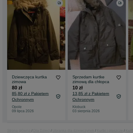
Dziewczęca kurtka
Sprzedam kurtke
zimowa
zimową dla chłopca
80 zł
10 zł
85,80 zł z Pakietem
13,85 zł z Pakietem
Ochronnym
Ochronnym
Opole
Kłobuck
09 lipca 2026
03 sierpnia 2026
Strona główna
Dla Dzieci
Ubranka dla dziewczynek
Kurtki i płaszcze
Kurt