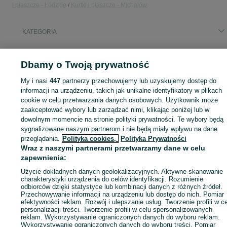
i płaszcze - Łódzkie
Kurtki i płaszcze - Michałów
KATEGORIA
ID:
875038746
Wyświetlenia: 
Dbamy o Twoją prywatność
My i nasi
447
partnerzy przechowujemy lub uzyskujemy dostęp do
informacji na urządzeniu, takich jak unikalne identyfikatory w plikach
cookie w celu przetwarzania danych osobowych. Użytkownik może
Zaloguj się lub załóż konto na OLX, aby skontaktować się z t
zaakceptować wybory lub zarządzać nimi, klikając poniżej lub w
sprzedającym
dowolnym momencie na stronie polityki prywatności. Te wybory będą
sygnalizowane naszym partnerom i nie będą miały wpływu na dane
przeglądania.
Polityka cookies,
Polityka Prywatności
Zaloguj się / Załóż konto
Wraz z naszymi partnerami przetwarzamy dane w celu
zapewnienia:
Użycie dokładnych danych geolokalizacyjnych. Aktywne skanowanie
Wyślij wiadomość
charakterystyki urządzenia do celów identyfikacji. Rozumienie
odbiorców dzięki statystyce lub kombinacji danych z różnych źródeł.
Przechowywanie informacji na urządzeniu lub dostęp do nich. Pomiar
efektywności reklam. Rozwój i ulepszanie usług. Tworzenie profili w c
personalizacji treści. Tworzenie profili w celu spersonalizowanych
reklam. Wykorzystywanie ograniczonych danych do wyboru reklam.
Wykorzystywanie ograniczonych danych do wyboru treści. Pomiar