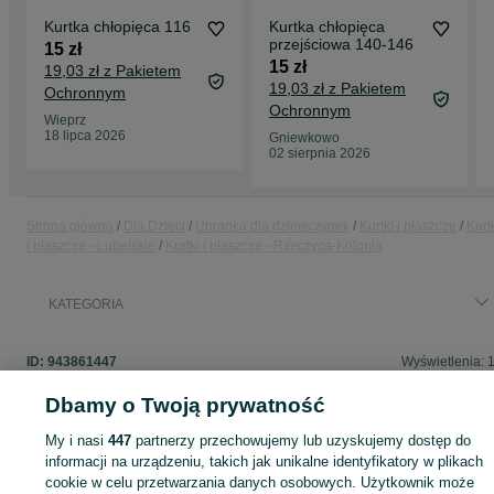
Kurtka chłopięca 116
Kurtka chłopięca
przejściowa 140-146
15 zł
15 zł
19,03 zł z Pakietem
19,03 zł z Pakietem
Ochronnym
Ochronnym
Wieprz
18 lipca 2026
Gniewkowo
02 sierpnia 2026
Strona główna
Dla Dzieci
Ubranka dla dziewczynek
Kurtki i płaszcze
Kurt
i płaszcze - Lubelskie
Kurtki i płaszcze - Rzeczyca-Kolonia
KATEGORIA
ID:
943861447
Wyświetlenia: 
Dbamy o Twoją prywatność
My i nasi
447
partnerzy przechowujemy lub uzyskujemy dostęp do
Zaloguj się lub załóż konto na OLX, aby skontaktować się z t
informacji na urządzeniu, takich jak unikalne identyfikatory w plikach
sprzedającym
cookie w celu przetwarzania danych osobowych. Użytkownik może