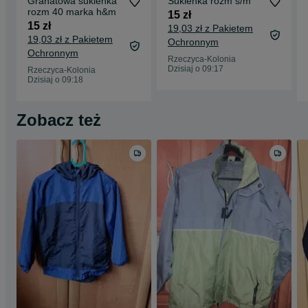
Granatowa sukienka
Sukienka rozm s/m
rozm 40 marka h&m
15 zł
15 zł
19,03 zł z Pakietem
19,03 zł z Pakietem
Ochronnym
Ochronnym
Rzeczyca-Kolonia
Dzisiaj o 09:17
Rzeczyca-Kolonia
Dzisiaj o 09:18
Zobacz też