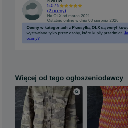
Kama
5.0
/
5
(
2 oceny
)
Na OLX od
marca 2021
Ostatnio online w dniu 03 sierpnia 2026
Oceny w kategoriach z Przesyłką OLX są weryfikow
wystawiane tylko przez osoby, które kupiły przedmiot.
Ja
oceny?
Więcej od tego ogłoszeniodawcy