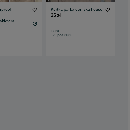
rproof
Kurtka parka damska house
kur
roz
35 zł
30 
Pakietem
34,
Dolsk
Oc
17 lipca 2026
Ska
23 