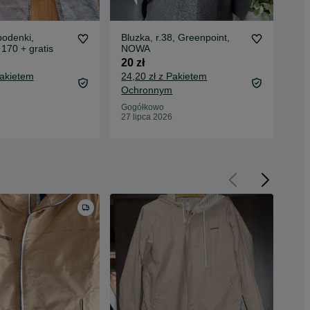
podenki,
Bluzka, r.38, Greenpoint,
Spo
 170 + gratis
NOWA
12
20 zł
15 
Pakietem
24,20 zł z Pakietem
18,
Ochronnym
Oc
Gogółkowo
Gog
27 lipca 2026
23 