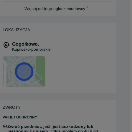
Więcej od tego ogłoszeniodawcy
LOKALIZACJA
Gogółkowo
,
Kujawsko-pomorskie
ZWROTY
PAKIET OCHRONNY
Zwróć przedmiot, jeśli jest uszkodzony lub
niezgodny z opisem.
Zgłoś problem do 48 h od