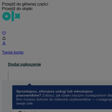
Przejdź do głównej części
Przejdź do stopki
Czat
Twoje konto
Dodaj ogłoszenie
Dla biznesu
opens in a new tab
Sprzedajesz, oferujesz usługi lub rekrutujesz
pracowników?
Zobacz, jak dzięki naszym rozwiązaniom dl
firm możesz dotrzeć do milionów użytkowników — i osiągną
swoje cele.