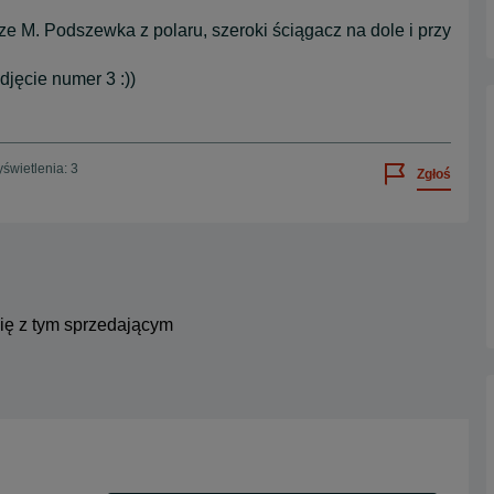
e M. Podszewka z polaru, szeroki ściągacz na dole i przy
jęcie numer 3 :))
świetlenia: 3
Zgłoś
się z tym sprzedającym