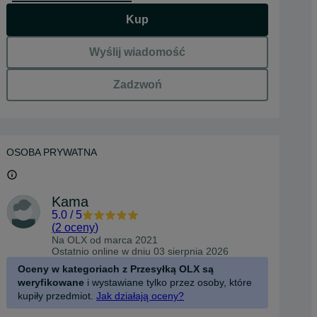
Kup
Wyślij wiadomość
Zadzwoń
OSOBA PRYWATNA
Kama
5.0
/
5
(
2 oceny
)
Na OLX od
marca 2021
Ostatnio online w dniu 03 sierpnia 2026
Oceny w kategoriach z Przesyłką OLX są
weryfikowane
i wystawiane tylko przez osoby, które
kupiły przedmiot.
Jak działają oceny?