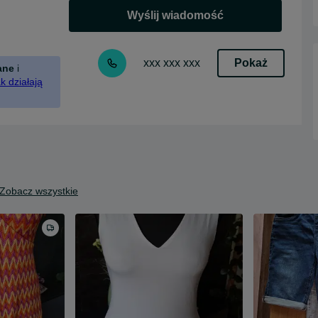
Wyślij wiadomość
Pokaż
xxx xxx xxx
ane
i
k działają
Zobacz wszystkie