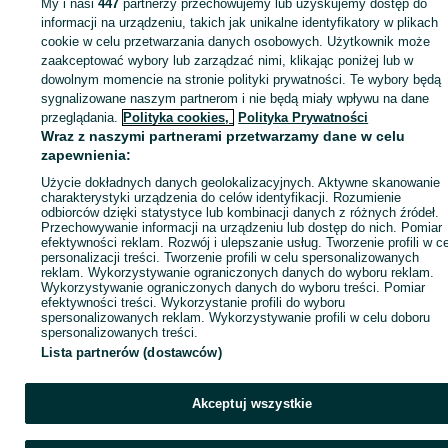
My i nasi
447
partnerzy przechowujemy lub uzyskujemy dostęp do
Zaloguj się lub załóż konto na OLX, aby skontaktować się z t
informacji na urządzeniu, takich jak unikalne identyfikatory w plikach
sprzedającym
cookie w celu przetwarzania danych osobowych. Użytkownik może
zaakceptować wybory lub zarządzać nimi, klikając poniżej lub w
dowolnym momencie na stronie polityki prywatności. Te wybory będą
sygnalizowane naszym partnerom i nie będą miały wpływu na dane
Zaloguj się / Załóż konto
przeglądania.
Polityka cookies,
Polityka Prywatności
Wraz z naszymi partnerami przetwarzamy dane w celu
Wyślij wiadomość
Kup
zapewnienia:
Użycie dokładnych danych geolokalizacyjnych. Aktywne skanowanie
charakterystyki urządzenia do celów identyfikacji. Rozumienie
odbiorców dzięki statystyce lub kombinacji danych z różnych źródeł.
Przechowywanie informacji na urządzeniu lub dostęp do nich. Pomiar
efektywności reklam. Rozwój i ulepszanie usług. Tworzenie profili w c
personalizacji treści. Tworzenie profili w celu spersonalizowanych
reklam. Wykorzystywanie ograniczonych danych do wyboru reklam.
Wykorzystywanie ograniczonych danych do wyboru treści. Pomiar
efektywności treści. Wykorzystanie profili do wyboru
spersonalizowanych reklam. Wykorzystywanie profili w celu doboru
spersonalizowanych treści.
Lista partnerów (dostawców)
Akceptuj wszystkie