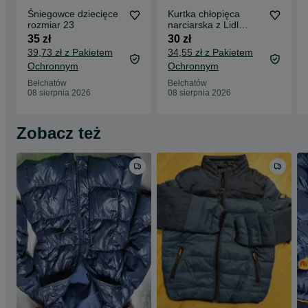
Śniegowce dziecięce
Kurtka chłopięca
rozmiar 23
narciarska z Lidl
rozmiar 86/92
35 zł
30 zł
39,73 zł z Pakietem
34,55 zł z Pakietem
Ochronnym
Ochronnym
Bełchatów
Bełchatów
08 sierpnia 2026
08 sierpnia 2026
Zobacz też