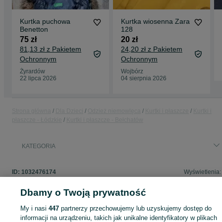
Kurtka puchowa
Kurtka wiosenna Zara
Benetton
128
75 zł
20 zł
81,13 zł z Pakietem
24,20 zł z Pakietem
Ochronnym
Ochronnym
Żyrardów
Wojbórz
22 lipca 2026
04 sierpnia 2026
Strona główna
Dla Dzieci
Odzież niemowlęca
Kurtki i płaszcze
Kurtki i
płaszcze - Łódzkie
Kurtki i płaszcze - Bełchatów
KATEGORIA
ID:
1032476174
Wyświetlenia:
Dbamy o Twoją prywatność
My i nasi
447
partnerzy przechowujemy lub uzyskujemy dostęp do
Zaloguj się lub załóż konto na OLX, aby skontaktować się z t
informacji na urządzeniu, takich jak unikalne identyfikatory w plikach