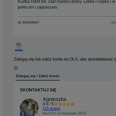
Kurtka H&M 68. Stan bardzo dobry. Lekka i ciepła ( 
polecam i zapraszam.
ID:
959489947
Wyś
Zaloguj się lub załóż konto na OLX, aby skontaktować 
Zaloguj się / Załóż konto
SKONTAKTUJ SIĘ
Agnieszka
4.9
/
5
(
13 ocen
)
Na OLX od
listopada 2013