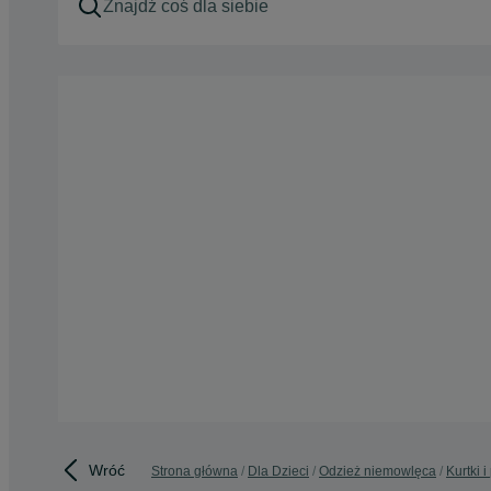
Wróć
Strona główna
Dla Dzieci
Odzież niemowlęca
Kurtki 