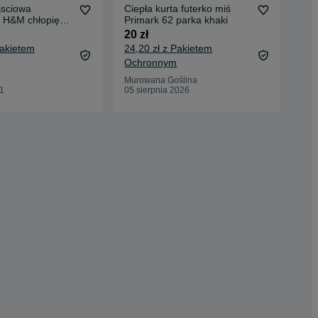
jsciowa
Ciepła kurta futerko miś
Ku
 H&M chłopięca
Primark 62 parka khaki
30 
20 zł
34,
Pakietem
24,20 zł z Pakietem
Oc
Ochronnym
Bie
09 
Murowana Goślina
01
05 sierpnia 2026