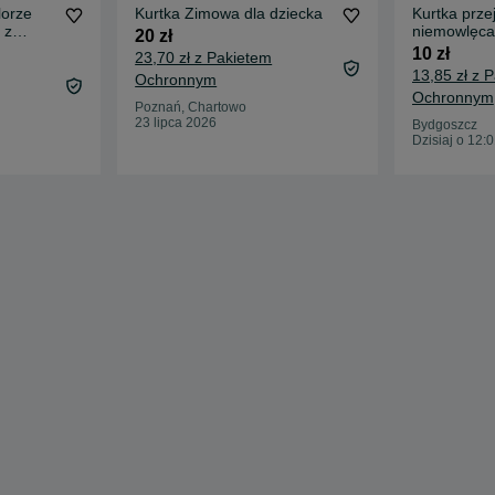
lorze
Kurtka Zimowa dla dziecka
Kurtka prze
 z
niemowlęca
20 zł
ą
74
10 zł
23,70 zł z Pakietem
13,85 zł z 
Ochronnym
Ochronnym
Poznań, Chartowo
23 lipca 2026
Bydgoszcz
Dzisiaj o 12: