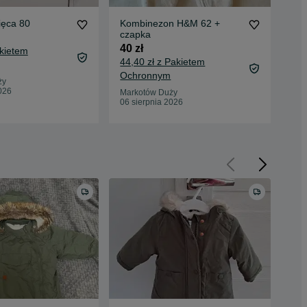
ięca 80
Kombinezon H&M 62 +
Ko
czapka
cz
40 zł
40 
akietem
44,40 zł z Pakietem
Ochronnym
Mar
ży
06 
026
Markotów Duży
06 sierpnia 2026