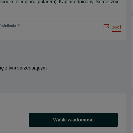
w środku ocieplana polarem). Kaptur odpinany. Serdecznie
wietlenia: 2
Zgłoś
się z tym sprzedającym
Wyślij wiadomość