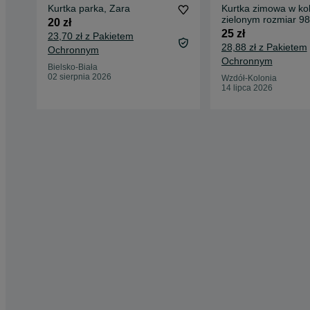
Kurtka parka, Zara
Kurtka zimowa w ko
zielonym rozmiar 98
20 zł
podszewką odpinan
25 zł
23,70 zł z Pakietem
28,88 zł z Pakietem
Ochronnym
Ochronnym
Bielsko-Biała
02 sierpnia 2026
Wzdół-Kolonia
14 lipca 2026