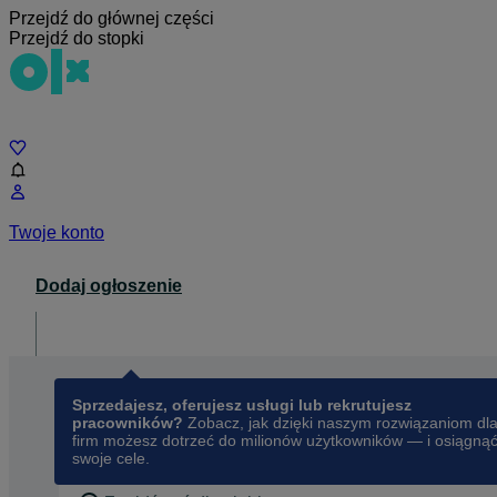
Przejdź do głównej części
Przejdź do stopki
Czat
Twoje konto
Dodaj ogłoszenie
Dla biznesu
opens in a new tab
Sprzedajesz, oferujesz usługi lub rekrutujesz
pracowników?
Zobacz, jak dzięki naszym rozwiązaniom dl
firm możesz dotrzeć do milionów użytkowników — i osiągną
swoje cele.