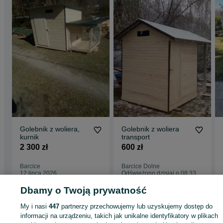
Golebnik z woliera,
Golebnik z woliera
kurnik
transport
2 300 zł
600 zł
Barcice
Barcice Dolne
12 lipca 2026
Odświeżono dzisiaj o 08:33
Dbamy o Twoją prywatność
My i nasi
447
partnerzy przechowujemy lub uzyskujemy dostęp do
informacji na urządzeniu, takich jak unikalne identyfikatory w plikach
Strona główna
Zwierzęta
Akcesoria dla zwierząt
Akcesoria dla ptaków