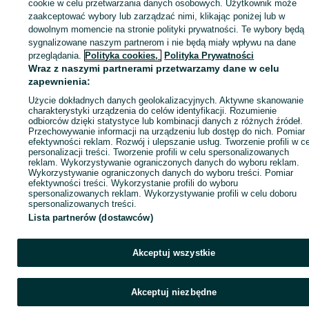
cookie w celu przetwarzania danych osobowych. Użytkownik może
Klatki i woliery
Klatki i woliery - Małopolskie
Klatki i woliery - Barcice Dolne
zaakceptować wybory lub zarządzać nimi, klikając poniżej lub w
dowolnym momencie na stronie polityki prywatności. Te wybory będą
sygnalizowane naszym partnerom i nie będą miały wpływu na dane
KATEGORIA
przeglądania.
Polityka cookies,
Polityka Prywatności
Wraz z naszymi partnerami przetwarzamy dane w celu
ID:
1003005859
Wyświetlenia: 12
zapewnienia:
Użycie dokładnych danych geolokalizacyjnych. Aktywne skanowanie
charakterystyki urządzenia do celów identyfikacji. Rozumienie
Zadzwoń / SMS
Wyślij wiadomość
odbiorców dzięki statystyce lub kombinacji danych z różnych źródeł.
Przechowywanie informacji na urządzeniu lub dostęp do nich. Pomiar
efektywności reklam. Rozwój i ulepszanie usług. Tworzenie profili w c
personalizacji treści. Tworzenie profili w celu spersonalizowanych
reklam. Wykorzystywanie ograniczonych danych do wyboru reklam.
Wykorzystywanie ograniczonych danych do wyboru treści. Pomiar
efektywności treści. Wykorzystanie profili do wyboru
spersonalizowanych reklam. Wykorzystywanie profili w celu doboru
spersonalizowanych treści.
Lista partnerów (dostawców)
Akceptuj wszystkie
Akceptuj niezbędne