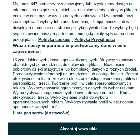
My i nasi
447
partnerzy przechowujemy lub uzyskujemy dostęp do
Zaloguj się lub załóż konto na OLX, aby skontaktować się z t
informacji na urządzeniu, takich jak unikalne identyfikatory w plikach
sprzedającym
cookie w celu przetwarzania danych osobowych. Użytkownik może
zaakceptować wybory lub zarządzać nimi, klikając poniżej lub w
dowolnym momencie na stronie polityki prywatności. Te wybory będą
sygnalizowane naszym partnerom i nie będą miały wpływu na dane
Zaloguj się / Załóż konto
przeglądania.
Polityka cookies,
Polityka Prywatności
Wraz z naszymi partnerami przetwarzamy dane w celu
Kup
zapewnienia:
Użycie dokładnych danych geolokalizacyjnych. Aktywne skanowanie
charakterystyki urządzenia do celów identyfikacji. Rozumienie
odbiorców dzięki statystyce lub kombinacji danych z różnych źródeł.
Przechowywanie informacji na urządzeniu lub dostęp do nich. Pomiar
efektywności reklam. Rozwój i ulepszanie usług. Tworzenie profili w c
personalizacji treści. Tworzenie profili w celu spersonalizowanych
reklam. Wykorzystywanie ograniczonych danych do wyboru reklam.
Wykorzystywanie ograniczonych danych do wyboru treści. Pomiar
efektywności treści. Wykorzystanie profili do wyboru
spersonalizowanych reklam. Wykorzystywanie profili w celu doboru
spersonalizowanych treści.
Lista partnerów (dostawców)
Akceptuj wszystkie