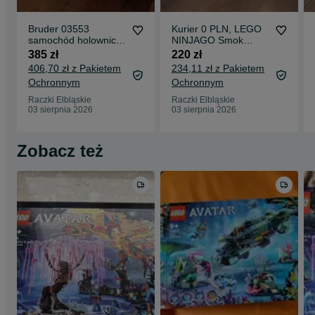
Bruder 03553
Kurier 0 PLN, LEGO
samochód holowniczy
NINJAGO Smok
Scania Super 560R +
chaosu Kiełogrzmot
385 zł
220 zł
moduł świetlny
71832
406,70 zł z Pakietem
234,11 zł z Pakietem
Ochronnym
Ochronnym
Raczki Elbląskie
Raczki Elbląskie
03 sierpnia 2026
03 sierpnia 2026
Zobacz też