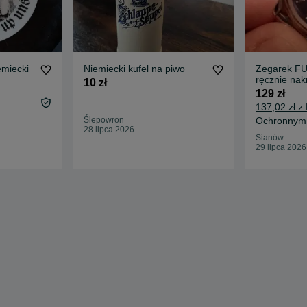
emiecki
Niemiecki kufel na piwo
Zegarek FU
ręcznie na
10 zł
damski
129 zł
137,02 zł z
Ślepowron
Ochronnym
28 lipca 2026
Sianów
29 lipca 2026