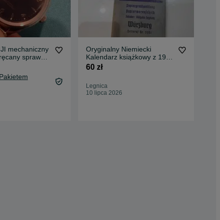
JI mechaniczny
Oryginalny Niemiecki
nie
kręcany sprawny
Kalendarz książkowy z 1941
dyp
roku
60 zł
100
 Pakietem
108
Legnica
Oc
10 lipca 2026
Bog
24 