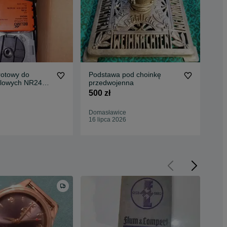
rotowy do
Podstawa pod choinkę
Kol
lowych NR24A-
przedwojenna
350
3 sztuki
500 zł
Domasławice
Dom
16 lipca 2026
16 