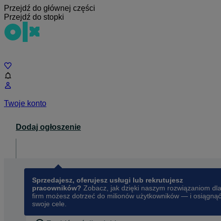
Przejdź do głównej części
Przejdź do stopki
Czat
Twoje konto
Dodaj ogłoszenie
Dla biznesu
opens in a new tab
Sprzedajesz, oferujesz usługi lub rekrutujesz
pracowników?
Zobacz, jak dzięki naszym rozwiązaniom dl
firm możesz dotrzeć do milionów użytkowników — i osiągną
swoje cele.