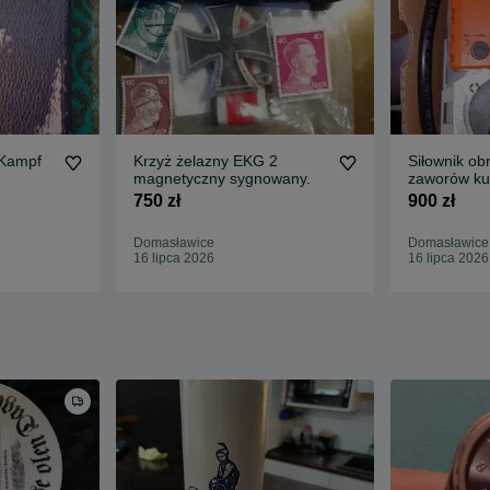
 Kampf
Krzyż żelazny EKG 2
Siłownik ob
magnetyczny sygnowany.
zaworów ku
SR Belimo, 
750 zł
900 zł
Domasławice
Domasławice
16 lipca 2026
16 lipca 2026