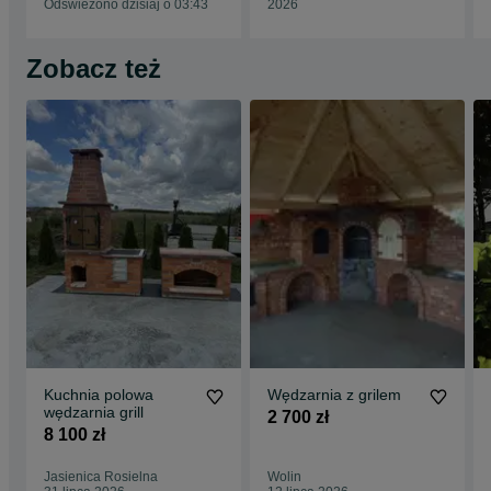
Odświeżono dzisiaj o 03:43
2026
Zobacz też
Kuchnia polowa
Wędzarnia z grilem
wędzarnia grill
2 700 zł
8 100 zł
Jasienica Rosielna
Wolin