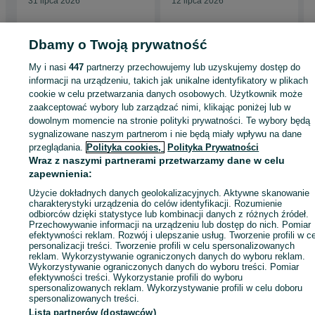
31 lipca 2026
12 lipca 2026
Dbamy o Twoją prywatność
My i nasi
447
partnerzy przechowujemy lub uzyskujemy dostęp do
Strona główna
Dom i Ogród
Ogród
Grill
Grill - Wielkopolskie
Grill -
informacji na urządzeniu, takich jak unikalne identyfikatory w plikach
Komorniki
cookie w celu przetwarzania danych osobowych. Użytkownik może
zaakceptować wybory lub zarządzać nimi, klikając poniżej lub w
dowolnym momencie na stronie polityki prywatności. Te wybory będą
KATEGORIA
sygnalizowane naszym partnerom i nie będą miały wpływu na dane
przeglądania.
Polityka cookies,
Polityka Prywatności
Wraz z naszymi partnerami przetwarzamy dane w celu
ID:
1043042693
Wyświetlenia: 6
zapewnienia:
Użycie dokładnych danych geolokalizacyjnych. Aktywne skanowanie
Zadzwoń / SMS
Wyślij wiadomość
charakterystyki urządzenia do celów identyfikacji. Rozumienie
odbiorców dzięki statystyce lub kombinacji danych z różnych źródeł.
Przechowywanie informacji na urządzeniu lub dostęp do nich. Pomiar
efektywności reklam. Rozwój i ulepszanie usług. Tworzenie profili w c
personalizacji treści. Tworzenie profili w celu spersonalizowanych
reklam. Wykorzystywanie ograniczonych danych do wyboru reklam.
Wykorzystywanie ograniczonych danych do wyboru treści. Pomiar
efektywności treści. Wykorzystanie profili do wyboru
spersonalizowanych reklam. Wykorzystywanie profili w celu doboru
spersonalizowanych treści.
Lista partnerów (dostawców)