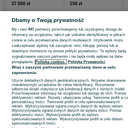
37 000 zł
150 zł
Bodzanów
Kościan
23 lipca 2026
18 lipca 2026
Dbamy o Twoją prywatność
My i nasi
447
partnerzy przechowujemy lub uzyskujemy dostęp do
informacji na urządzeniu, takich jak unikalne identyfikatory w plikach
Strona główna
Dom i Ogród
Ogród
Grill
Grill - Wielkopolskie
Grill - Mosin
cookie w celu przetwarzania danych osobowych. Użytkownik może
zaakceptować wybory lub zarządzać nimi, klikając poniżej lub w
dowolnym momencie na stronie polityki prywatności. Te wybory będą
KATEGORIA
sygnalizowane naszym partnerom i nie będą miały wpływu na dane
przeglądania.
Polityka cookies,
Polityka Prywatności
Wraz z naszymi partnerami przetwarzamy dane w celu
ID:
1057249636
Wyświetlenia: 3
zapewnienia:
Użycie dokładnych danych geolokalizacyjnych. Aktywne skanowanie
Zadzwoń / SMS
Wyślij wiadomość
charakterystyki urządzenia do celów identyfikacji. Rozumienie
odbiorców dzięki statystyce lub kombinacji danych z różnych źródeł.
Przechowywanie informacji na urządzeniu lub dostęp do nich. Pomiar
efektywności reklam. Rozwój i ulepszanie usług. Tworzenie profili w c
personalizacji treści. Tworzenie profili w celu spersonalizowanych
reklam. Wykorzystywanie ograniczonych danych do wyboru reklam.
Wykorzystywanie ograniczonych danych do wyboru treści. Pomiar
efektywności treści. Wykorzystanie profili do wyboru
spersonalizowanych reklam. Wykorzystywanie profili w celu doboru
spersonalizowanych treści.