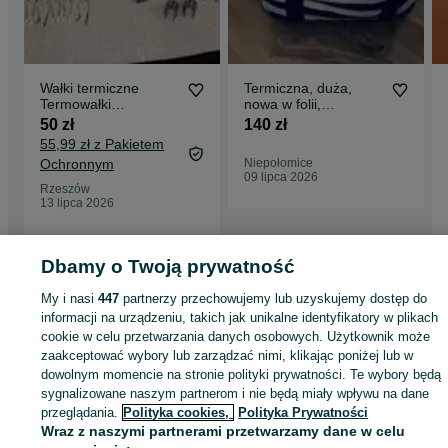
Wałki termiczne
Termiczna, duża,
Termowałki
nowa w folii,
REMINGTON
porządne wykonanie.
50 zł
140 zł
55,99 zł z Pakietem
Ochronnym
Niepołomice
09 lipca 2026
Rzeszów
13 lipca 2026
Dbamy o Twoją prywatność
Strona główna
Dom i Ogród
Wyposażenie wnętrz
Przybory kuchenne
Termosy i kubki termiczne
Termosy i kubki termiczne - Podkarpackie
Termos
My i nasi
447
partnerzy przechowujemy lub uzyskujemy dostęp do
i kubki termiczne - Zbydniów
informacji na urządzeniu, takich jak unikalne identyfikatory w plikach
cookie w celu przetwarzania danych osobowych. Użytkownik może
zaakceptować wybory lub zarządzać nimi, klikając poniżej lub w
KATEGORIA
dowolnym momencie na stronie polityki prywatności. Te wybory będą
sygnalizowane naszym partnerom i nie będą miały wpływu na dane
ID:
1078246623
Wyświetlenia:
przeglądania.
Polityka cookies,
Polityka Prywatności
Wraz z naszymi partnerami przetwarzamy dane w celu