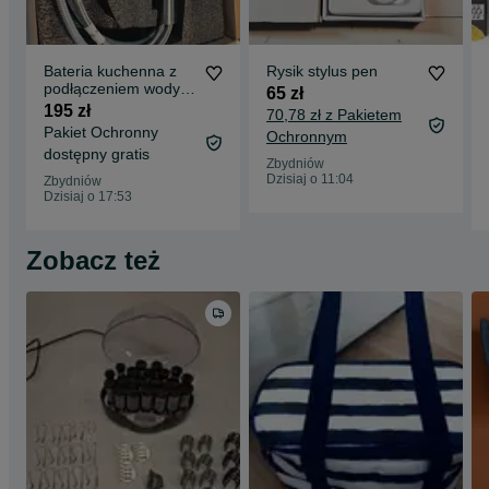
Bateria kuchenna z
Rysik stylus pen
podłączeniem wody
65 zł
filtrowanej 2 w 1.
195 zł
70,78 zł z Pakietem
Pakiet Ochronny
Ochronnym
dostępny gratis
Zbydniów
Dzisiaj o 11:04
Zbydniów
Dzisiaj o 17:53
Zobacz też