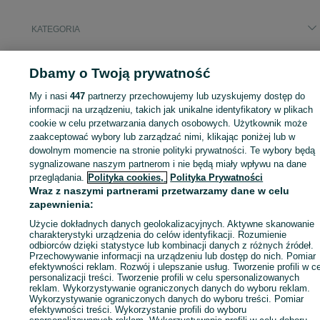
KATEGORIA
ID:
930947804
Wyświetlenia: 
Dbamy o Twoją prywatność
My i nasi
447
partnerzy przechowujemy lub uzyskujemy dostęp do
informacji na urządzeniu, takich jak unikalne identyfikatory w plikach
cookie w celu przetwarzania danych osobowych. Użytkownik może
Zaloguj się lub załóż konto na OLX, aby skontaktować się z t
zaakceptować wybory lub zarządzać nimi, klikając poniżej lub w
sprzedającym
dowolnym momencie na stronie polityki prywatności. Te wybory będą
sygnalizowane naszym partnerom i nie będą miały wpływu na dane
przeglądania.
Polityka cookies,
Polityka Prywatności
Wraz z naszymi partnerami przetwarzamy dane w celu
Zaloguj się / Załóż konto
zapewnienia:
Użycie dokładnych danych geolokalizacyjnych. Aktywne skanowanie
Zadzwoń / SMS
Wyślij wiadomość
charakterystyki urządzenia do celów identyfikacji. Rozumienie
odbiorców dzięki statystyce lub kombinacji danych z różnych źródeł.
Przechowywanie informacji na urządzeniu lub dostęp do nich. Pomiar
efektywności reklam. Rozwój i ulepszanie usług. Tworzenie profili w c
personalizacji treści. Tworzenie profili w celu spersonalizowanych
reklam. Wykorzystywanie ograniczonych danych do wyboru reklam.
Wykorzystywanie ograniczonych danych do wyboru treści. Pomiar
efektywności treści. Wykorzystanie profili do wyboru