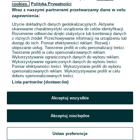
cookies,
Polityka Prywatności
Wraz z naszymi partnerami przetwarzamy dane w celu
To ogłoszenie nie jest już dostępne
zapewnienia:
Użycie dokładnych danych geolokalizacyjnych. Aktywne
skanowanie charakterystyki urządzenia do celów identyfikacji.
Rozumienie odbiorców dzięki statystyce lub kombinacji danych
Przejdź na stronę główną
z różnych źródeł. Przechowywanie informacji na urządzeniu lub
dostęp do nich. Pomiar efektywności reklam. Rozwój i
ulepszanie usług. Tworzenie profili w celu personalizacji treści.
Tworzenie profili w celu spersonalizowanych reklam.
Wykorzystywanie ograniczonych danych do wyboru reklam.
Wykorzystywanie ograniczonych danych do wyboru treści.
Pomiar efektywności treści. Wykorzystanie profili do wyboru
spersonalizowanych reklam. Wykorzystywanie profili w celu
doboru spersonalizowanych treści.
Lista partnerów (dostawców)
Akceptuj wszystkie
Akceptuj niezbędne
Ustaw preferencje