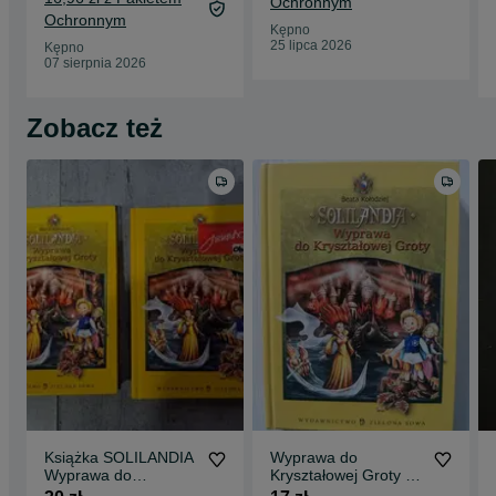
Ochronnym
Ochronnym
Kępno
25 lipca 2026
Kępno
07 sierpnia 2026
Zobacz też
Książka SOLILANDIA
Wyprawa do
Wyprawa do
Kryształowej Groty -
Kryształowej Groty
Beata. Kołodziej