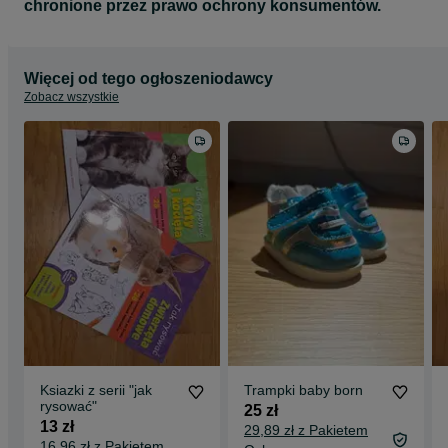
chronione przez prawo ochrony konsumentów.
Więcej od tego ogłoszeniodawcy
Zobacz wszystkie
Ksiazki z serii "jak
Trampki baby born
rysować"
25 zł
13 zł
29,89 zł z Pakietem
16,96 zł z Pakietem