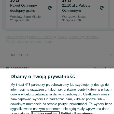
30 zł
17 zł
Beata Kołodziej
Pakiet Ochronny
21,10 zł z Pakietem
dostępny gratis
Ochronnym
Wrocław, Stare Miasto
Warszawa, Ursus
21 lipca 2026
31 lipca 2026
Strona główna
Muzyka i Edukacja
Książki
Literatura
Literatura -
Wielkopolskie
Literatura - Kępno
KATEGORIA
ID:
1037462274
Wyświetlenia:
Dbamy o Twoją prywatność
My i nasi
447
partnerzy przechowujemy lub uzyskujemy dostęp do
informacji na urządzeniu, takich jak unikalne identyfikatory w plikach
Zaloguj się lub załóż konto na OLX, aby skontaktować się z t
cookie w celu przetwarzania danych osobowych. Użytkownik może
sprzedającym
zaakceptować wybory lub zarządzać nimi, klikając poniżej lub w
dowolnym momencie na stronie polityki prywatności. Te wybory będą
sygnalizowane naszym partnerom i nie będą miały wpływu na dane
Zaloguj się / Załóż konto
przeglądania.
Polityka cookies,
Polityka Prywatności