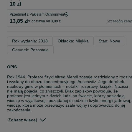
10 zł
Przedmiot z Pakietem Ochronnym
13,85 zł
+ dostawa od 3,99 zł
Szczegóły ceny
Rok wydania: 2018
Okładka: Miękka
Stan: Nowe
Gatunek: Pozostałe
OPIS
Rok 1944. Profesor fizyki Alfred Mendl zostaje rozdzielony z rodzin
i wysłany do obozu koncentracyjnego Auschwitz. Jego dorobek
naukowy ginie w płomieniach – notatki, rozprawy, książki. Naziści
nie mają pojęcia, co zniszczyli. Brak zapisków powoduje, że
profesor jest jednym z dwóch ludzi na świecie, którzy posiadają
wiedzę w wyjątkowej i pożądanej dziedzinie fizyki: energii jądrowej;
wiedzę, która może przeważyć szale wojny i doprowadzić do jej
zakończenia.
Polski emigrant, Nathan Blum, porucznik amerykańskiego wywiadu
wojskowego, pracuje za biurkiem w waszyngtońskiej kwaterze
Zobacz więcej
głównej Biura Służb Strategicznych, ale pragnie zrobić więcej dla
swojego kraju. Nieoczekiwanie dowiaduje się, że posiada