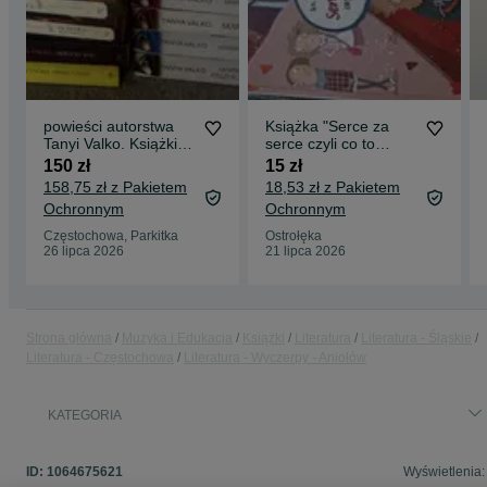
powieści autorstwa
Książka "Serce za
Tanyi Valko. Książki
serce czyli co to
cyklu Arabska saga
znaczy kochać "
150 zł
15 zł
158,75 zł z Pakietem
18,53 zł z Pakietem
Ochronnym
Ochronnym
Częstochowa, Parkitka
Ostrołęka
26 lipca 2026
21 lipca 2026
Strona główna
Muzyka i Edukacja
Książki
Literatura
Literatura - Śląskie
Literatura - Częstochowa
Literatura - Wyczerpy - Aniołów
KATEGORIA
ID:
1064675621
Wyświetlenia: