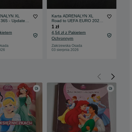
ENALYN XL
Karta ADRENALYN XL
But
 365 - Update
Road to UEFA EURO 2020
roz
9
Panini
1 zł
75 
akietem
4,54 zł z Pakietem
82 
Ochronnym
Zak
02 
Osada
Zakrzewska Osada
026
03 sierpnia 2026