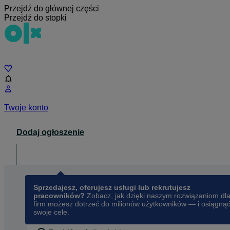
Przejdź do głównej części
Przejdź do stopki
Czat
Twoje konto
Dodaj ogłoszenie
Dla biznesu
opens in a new tab
Sprzedajesz, oferujesz usługi lub rekrutujesz
pracowników?
Zobacz, jak dzięki naszym rozwiązaniom dl
firm możesz dotrzeć do milionów użytkowników — i osiągną
swoje cele.