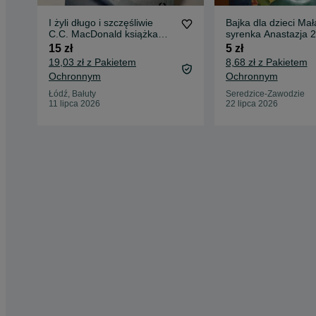
I żyli długo i szczęśliwie
Bajka dla dzieci Mał
C.C. MacDonald książka
syrenka Anastazja 2
thriller obyczajowy
DVD
15 zł
5 zł
19,03 zł z Pakietem
8,68 zł z Pakietem
Ochronnym
Ochronnym
Łódź, Bałuty
Seredzice-Zawodzie
11 lipca 2026
22 lipca 2026