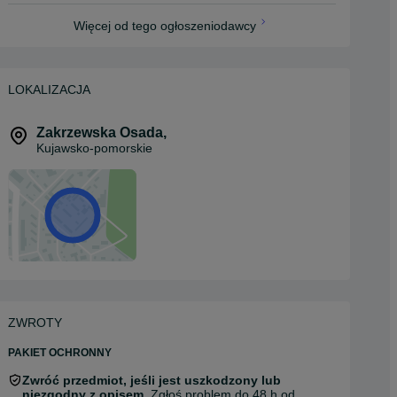
Więcej od tego ogłoszeniodawcy
LOKALIZACJA
Zakrzewska Osada
,
Kujawsko-pomorskie
ZWROTY
PAKIET OCHRONNY
Zwróć przedmiot, jeśli jest uszkodzony lub
niezgodny z opisem.
Zgłoś problem do 48 h od