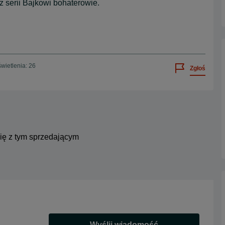
 serii Bajkowi bohaterowie.
wietlenia: 26
Zgłoś
się z tym sprzedającym
Wyślij wiadomość