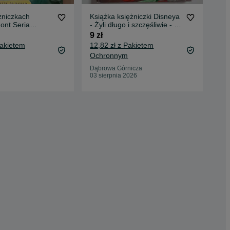
ężniczkach
Książka księżniczki Disneya
Chi
ont Seria
- Żyli długo i szczęśliwie - 5
Don
bajek
Ksi
9 zł
79 
Pakietem
12,82 zł z Pakietem
85,
Ochronnym
Oc
Dąbrowa Górnicza
Kat
03 sierpnia 2026
Dzis