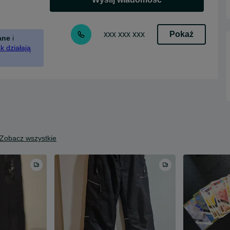
Pokaż
xxx xxx xxx
ane
i
k działają
Zobacz wszystkie