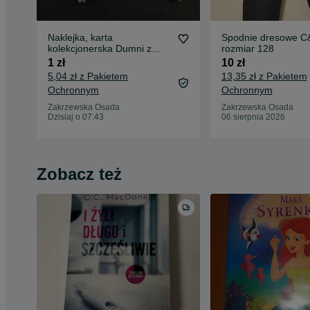
Naklejka, karta
Spodnie dresowe C
kolekcjonerska Dumni z
rozmiar 128
naszych Biedronka
1 zł
10 zł
5,04 zł z Pakietem
13,35 zł z Pakietem
Ochronnym
Ochronnym
Zakrzewska Osada
Zakrzewska Osada
Dzisiaj o 07:43
06 sierpnia 2026
Zobacz też