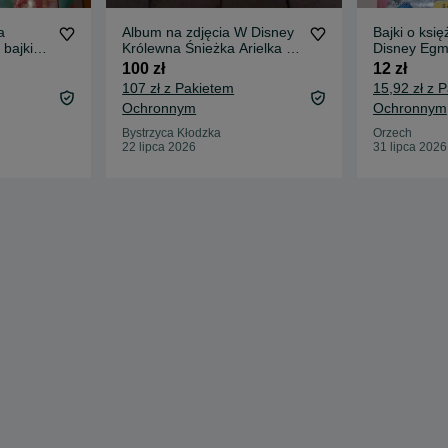
a
Album na zdjęcia W Disney
Bajki o ksi
 bajki
Królewna Śnieżka Arielka z
Disney Egm
Małej Syrenki
bajeczna
100 zł
12 zł
107 zł z Pakietem
15,92 zł z 
Ochronnym
Ochronnym
Bystrzyca Kłodzka
Orzech
22 lipca 2026
31 lipca 2026