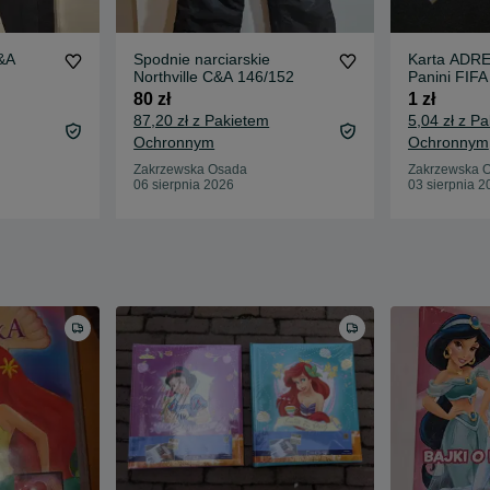
&A
Spodnie narciarskie
Karta ADR
Northville C&A 146/152
Panini FIFA
Edition 201
80 zł
1 zł
87,20 zł z Pakietem
5,04 zł z P
Ochronnym
Ochronnym
Zakrzewska Osada
Zakrzewska 
06 sierpnia 2026
03 sierpnia 2