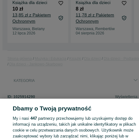
Książka dla dzieci
Książka dla dzieci
10 zł
8 zł
13,85 zł z Pakietem
11,78 zł z Pakietem
Ochronnym
Ochronnym
Warszawa, Bielany
Warszawa, Rembertów
12 lipca 2026
04 sierpnia 2026
Strona główna
Muzyka i Edukacja
Książki
Dla dzieci
Dla dzieci - Podlaski
Dla dzieci - Jankowo-Skarbowo
KATEGORIA
ID:
1025914290
Wyświetlenia:
Dbamy o Twoją prywatność
My i nasi
447
partnerzy przechowujemy lub uzyskujemy dostęp do
informacji na urządzeniu, takich jak unikalne identyfikatory w plikach
Zaloguj się lub załóż konto na OLX, aby skontaktować się z t
cookie w celu przetwarzania danych osobowych. Użytkownik może
sprzedającym
zaakceptować wybory lub zarządzać nimi, klikając poniżej lub w