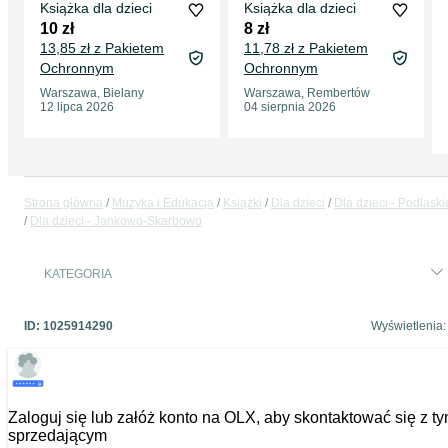
Książka dla dzieci
Książka dla dzieci
10 zł
8 zł
13,85 zł z Pakietem
11,78 zł z Pakietem
Ochronnym
Ochronnym
Warszawa, Bielany
Warszawa, Rembertów
12 lipca 2026
04 sierpnia 2026
Strona główna
Muzyka i Edukacja
Książki
Dla dzieci
Dla dzieci - Podlaski
Dla dzieci - Jankowo-Skarbowo
KATEGORIA
ID:
1025914290
Wyświetlenia:
Zaloguj się lub załóż konto na OLX, aby skontaktować się z t
sprzedającym