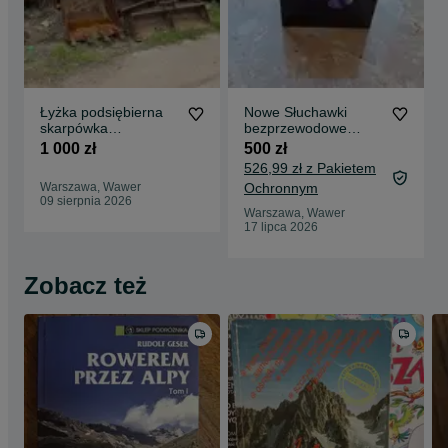
Łyżka podsiębierna
Nowe Słuchawki
skarpówka
bezprzewodowe
hydrauliczna chwytak
Bluetooth Samsung
1 000 zł
500 zł
do koparki ładowarki
Galaxy Buds Pro
526,99 zł z Pakietem
oryg.
Warszawa, Wawer
Ochronnym
09 sierpnia 2026
Warszawa, Wawer
17 lipca 2026
Zobacz też