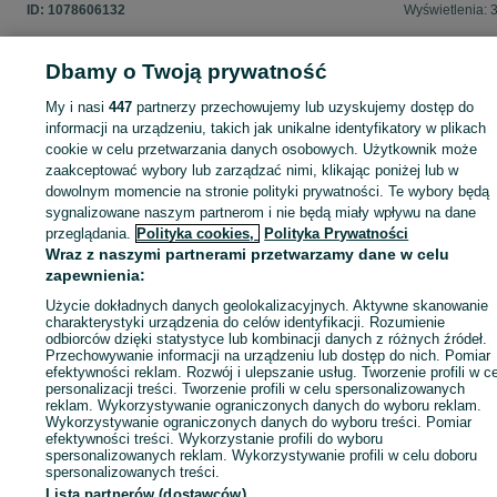
ID:
1078606132
Wyświetlenia: 
Dbamy o Twoją prywatność
My i nasi
447
partnerzy przechowujemy lub uzyskujemy dostęp do
Zaloguj się lub załóż konto na OLX, aby skontaktować się z t
informacji na urządzeniu, takich jak unikalne identyfikatory w plikach
sprzedającym
cookie w celu przetwarzania danych osobowych. Użytkownik może
zaakceptować wybory lub zarządzać nimi, klikając poniżej lub w
dowolnym momencie na stronie polityki prywatności. Te wybory będą
Zaloguj się / Załóż konto
sygnalizowane naszym partnerom i nie będą miały wpływu na dane
przeglądania.
Polityka cookies,
Polityka Prywatności
Wraz z naszymi partnerami przetwarzamy dane w celu
Kup
zapewnienia:
Użycie dokładnych danych geolokalizacyjnych. Aktywne skanowanie
charakterystyki urządzenia do celów identyfikacji. Rozumienie
odbiorców dzięki statystyce lub kombinacji danych z różnych źródeł.
Przechowywanie informacji na urządzeniu lub dostęp do nich. Pomiar
efektywności reklam. Rozwój i ulepszanie usług. Tworzenie profili w c
personalizacji treści. Tworzenie profili w celu spersonalizowanych
reklam. Wykorzystywanie ograniczonych danych do wyboru reklam.
Wykorzystywanie ograniczonych danych do wyboru treści. Pomiar
efektywności treści. Wykorzystanie profili do wyboru
spersonalizowanych reklam. Wykorzystywanie profili w celu doboru
spersonalizowanych treści.
Lista partnerów (dostawców)