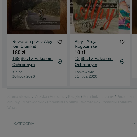
Rowerem przez Alpy
Alpy , Alicja
tom 1 unikat
Rogozińska.
180 zł
10 zł
189,80 zł z Pakietem
13,85 zł z Pakietem
Ochronnym
Ochronnym
Kielce
Laskowskie
20 lipca 2026
31 lipca 2026
Strona główna
Muzyka i Edukacja
Książki
Poradniki i albumy
Poradniki i
albumy - Mazowieckie
Poradniki i albumy - Warszawa
Poradniki i albumy -
Wawer
KATEGORIA