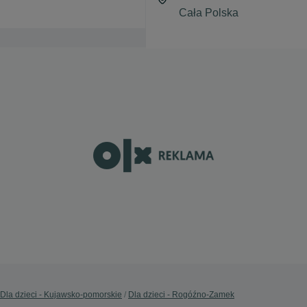
Dla dzieci - Kujawsko-pomorskie
Dla dzieci - Rogóźno-Zamek