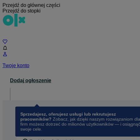
Przejdź do głównej części
Przejdź do stopki
Czat
Twoje konto
Dodaj ogłoszenie
Dla biznesu
opens in a new tab
Sprzedajesz, oferujesz usługi lub rekrutujesz
pracowników?
Zobacz, jak dzięki naszym rozwiązaniom dl
firm możesz dotrzeć do milionów użytkowników — i osiągną
swoje cele.