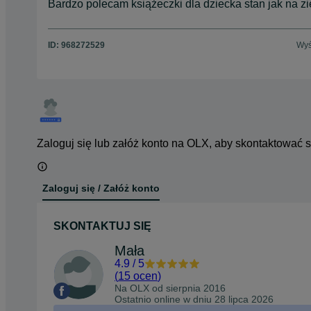
Bardzo polecam książeczki dla dziecka stan jak na z
ID:
968272529
Wyś
Zaloguj się lub załóż konto na OLX, aby skontaktować 
Zaloguj się / Załóż konto
SKONTAKTUJ SIĘ
Mała
4.9
/
5
(
15 ocen
)
Na OLX od
sierpnia 2016
Ostatnio online w dniu 28 lipca 2026