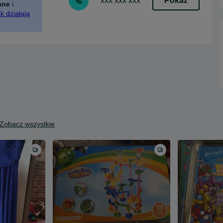
Pokaż
xxx xxx xxx
ane
i
k działają
Zobacz wszystkie