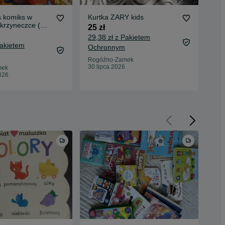
s komiks w
Kurtka ZARY kids
Byt
krzyneczce (
25 zł
25 
gazetka)
29,38 zł z Pakietem
28,
Pakietem
Ochronnym
Oc
Rogóźno-Zamek
Rog
30 lipca 2026
29 
mek
026