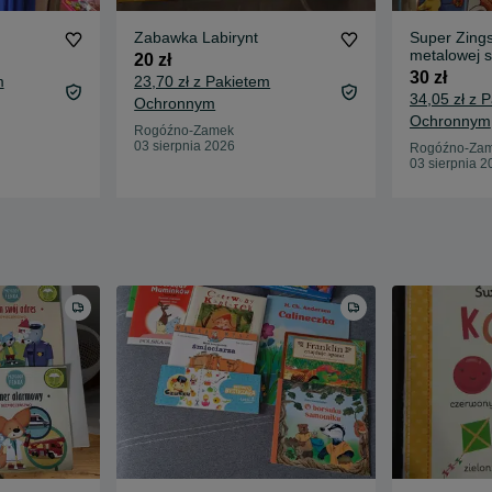
Zabawka Labirynt
Super Zing
metalowej s
20 zł
plus gratis 
30 zł
m
23,70 zł z Pakietem
34,05 zł z 
Ochronnym
Ochronnym
Rogóźno-Zamek
03 sierpnia 2026
Rogóźno-Za
03 sierpnia 2