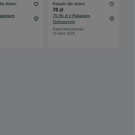
la dzieci
Ksiazki dla dzieci
Ksi
70 zł
20 
Pakietem
75,95 zł z Pakietem
24,
Ochronnym
Oc
Rawa Mazowiecka
War
31 lipca 2026
24 