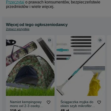
Przeczytaj
 o prawach konsumentów, bezpieczeństwie 
przedmiotów i wiele więcej.
Więcej od tego ogłoszeniodawcy
Zobacz wszystkie
Namiot kempingowy
Ściągaczka myjka do
moro xxl 2-3 osoby
okien szyb mikrofibra
turystyczny z
regulacja długa
119 zł
45 zł