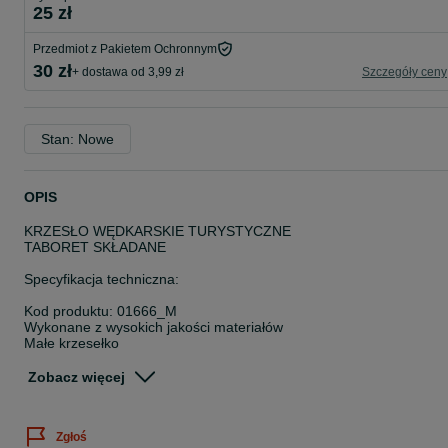
25 zł
Przedmiot z Pakietem Ochronnym
30 zł
+ dostawa od 3,99 zł
Szczegóły ceny
Stan: Nowe
OPIS
KRZESŁO WĘDKARSKIE TURYSTYCZNE
TABORET SKŁADANE
Specyfikacja techniczna:
Kod produktu: 01666_M
Wykonane z wysokich jakości materiałów
Małe krzesełko
Po złożeniu zajmuje mało miejsca
Kolor: moro
Zobacz więcej
Wymiary:
Zgłoś
Wysokość całkowita: 33cm