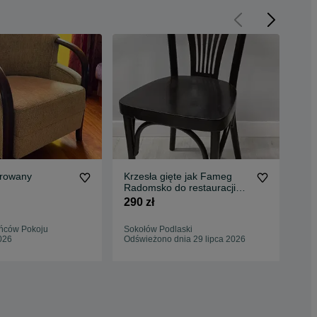
erowany
Krzesła gięte jak Fameg
Kom
Radomsko do restauracji
1 2
jak nowe
290 zł
ońców Pokoju
Sokołów Podlaski
Sie
026
Odświeżono dnia 29 lipca 2026
06 