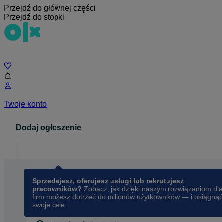
Przejdź do głównej części
Przejdź do stopki
Czat
Twoje konto
Dodaj ogłoszenie
Dla biznesu
opens in a new tab
Sprzedajesz, oferujesz usługi lub rekrutujesz
pracowników?
Zobacz, jak dzięki naszym rozwiązaniom dl
firm możesz dotrzeć do milionów użytkowników — i osiągną
swoje cele.