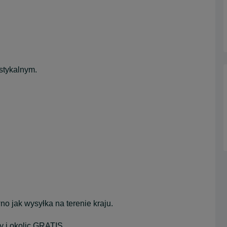
ustykalnym.
o jak wysyłka na terenie kraju.
y i okolic GRATIS.