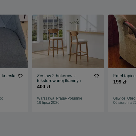
 krzesła
Zestaw 2 hokerów z
Fotel tapic
teksturowanej tkaniny i
199 zł
naturalnego drewna -
400 zł
Kremowy - LERANIA
oc
Warszawa, Praga-Południe
Gliwice, Obr
19 lipca 2026
06 sierpnia 2