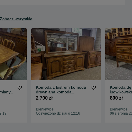
Zobacz wszystkie
Komoda z lustrem komoda
Komoda dę
wniany
drewniana komoda
ludwikowsk
rustykalna dąb
drewniana
2 700 zł
800 zł
Bieniewice
Bieniewice
2:19
Odświeżono dzisiaj o 12:16
06 sierpnia 2