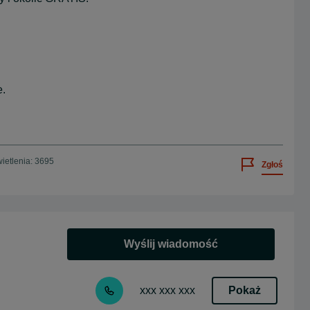
e.
ietlenia: 3695
Zgłoś
Wyślij wiadomość
Pokaż
xxx xxx xxx