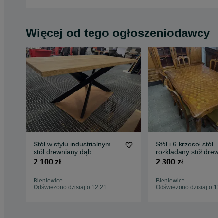
Więcej od tego ogłoszeniodawcy
Stół w stylu industrialnym
Stół i 6 krzeseł stół
stół drewniany dąb
rozkładany stół dre
zestaw mebli dąb
2 100 zł
2 300 zł
Bieniewice
Bieniewice
Odświeżono dzisiaj o 12:21
Odświeżono dzisiaj o 1