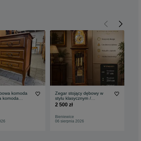
bowa komoda
Zegar stojący dębowy w
Biu
a komoda
stylu klasycznym /
reg
holenderskim Grandfather
biu
2 500 zł
750
Clock
Bieniewice
Bie
026
06 sierpnia 2026
06 