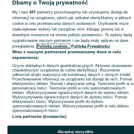
Dbamy o Twoją prywatność
My i nasi
447
partnerzy przechowujemy lub uzyskujemy dostęp do
Zaloguj się lub załóż konto na OLX, aby skontaktować się z t
informacji na urządzeniu, takich jak unikalne identyfikatory w plikach
sprzedającym
cookie w celu przetwarzania danych osobowych. Użytkownik może
zaakceptować wybory lub zarządzać nimi, klikając poniżej lub w
dowolnym momencie na stronie polityki prywatności. Te wybory będą
Zaloguj się / Załóż konto
sygnalizowane naszym partnerom i nie będą miały wpływu na dane
przeglądania.
Polityka cookies,
Polityka Prywatności
Wraz z naszymi partnerami przetwarzamy dane w celu
Wyślij wiadomość
Kup
zapewnienia:
Użycie dokładnych danych geolokalizacyjnych. Aktywne skanowanie
charakterystyki urządzenia do celów identyfikacji. Rozumienie
odbiorców dzięki statystyce lub kombinacji danych z różnych źródeł.
Przechowywanie informacji na urządzeniu lub dostęp do nich. Pomiar
efektywności reklam. Rozwój i ulepszanie usług. Tworzenie profili w c
personalizacji treści. Tworzenie profili w celu spersonalizowanych
reklam. Wykorzystywanie ograniczonych danych do wyboru reklam.
Wykorzystywanie ograniczonych danych do wyboru treści. Pomiar
efektywności treści. Wykorzystanie profili do wyboru
spersonalizowanych reklam. Wykorzystywanie profili w celu doboru
spersonalizowanych treści.
Lista partnerów (dostawców)
Akceptuj wszystkie