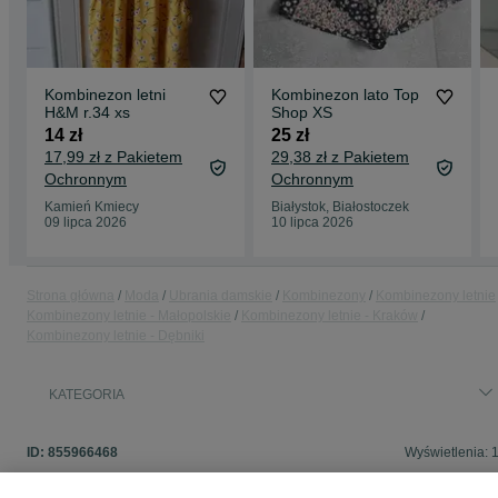
Kombinezon letni
Kombinezon lato Top
H&M r.34 xs
Shop XS
14 zł
25 zł
17,99 zł z Pakietem
29,38 zł z Pakietem
Ochronnym
Ochronnym
Kamień Kmiecy
Białystok, Białostoczek
09 lipca 2026
10 lipca 2026
Strona główna
Moda
Ubrania damskie
Kombinezony
Kombinezony letnie
Kombinezony letnie - Małopolskie
Kombinezony letnie - Kraków
Kombinezony letnie - Dębniki
KATEGORIA
ID:
855966468
Wyświetlenia: 