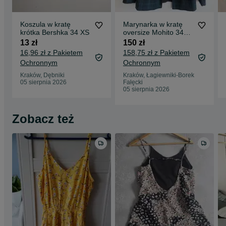
Koszula w kratę
Marynarka w kratę
krótka Bershka 34 XS
oversize Mohito 34
nowa butelkowa
13 zł
150 zł
zieleń hit
16,96 zł z Pakietem
158,75 zł z Pakietem
Ochronnym
Ochronnym
Kraków, Dębniki
Kraków, Łagiewniki-Borek
05 sierpnia 2026
Fałęcki
05 sierpnia 2026
Zobacz też