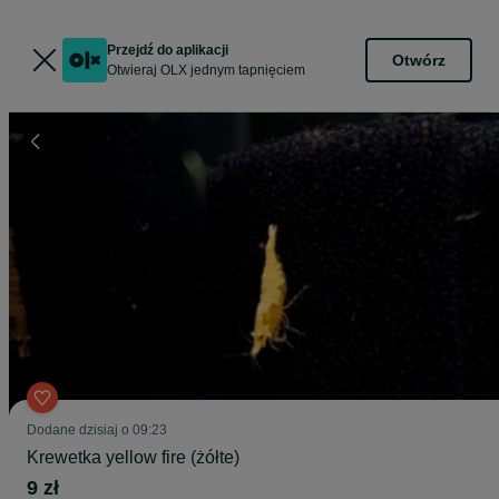
Przejdź do aplikacji
Otwórz
Otwieraj OLX jednym tapnięciem
Dodane
dzisiaj o 09:23
Krewetka yellow fire (żółte)
9 zł