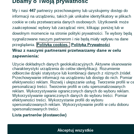
Dbamy o Twoją prywatność
My i nasi
447
partnerzy przechowujemy lub uzyskujemy dostęp do
Strona główna
informacji na urządzeniu, takich jak unikalne identyfikatory w plikach
Zwierzęta
Akwarystyka
Zwierzęta akwariowe
Zwierzęta
akwariowe - Śląskie
Zwierzęta akwariowe - Rybnik
cookie w celu przetwarzania danych osobowych. Użytkownik może
zaakceptować wybory lub zarządzać nimi, klikając poniżej lub w
dowolnym momencie na stronie polityki prywatności. Te wybory będą
KATEGORIA
sygnalizowane naszym partnerom i nie będą miały wpływu na dane
przeglądania.
Polityka cookies,
Polityka Prywatności
Wraz z naszymi partnerami przetwarzamy dane w celu
ID:
1002775388
Wyświetlenia: 4
zapewnienia:
Użycie dokładnych danych geolokalizacyjnych. Aktywne skanowanie
charakterystyki urządzenia do celów identyfikacji. Rozumienie
Zadzwoń / SMS
Wyślij wiadomość
odbiorców dzięki statystyce lub kombinacji danych z różnych źródeł.
Przechowywanie informacji na urządzeniu lub dostęp do nich. Pomiar
efektywności reklam. Rozwój i ulepszanie usług. Tworzenie profili w c
personalizacji treści. Tworzenie profili w celu spersonalizowanych
reklam. Wykorzystywanie ograniczonych danych do wyboru reklam.
Wykorzystywanie ograniczonych danych do wyboru treści. Pomiar
efektywności treści. Wykorzystanie profili do wyboru
spersonalizowanych reklam. Wykorzystywanie profili w celu doboru
spersonalizowanych treści.
Lista partnerów (dostawców)
Akceptuj wszystkie