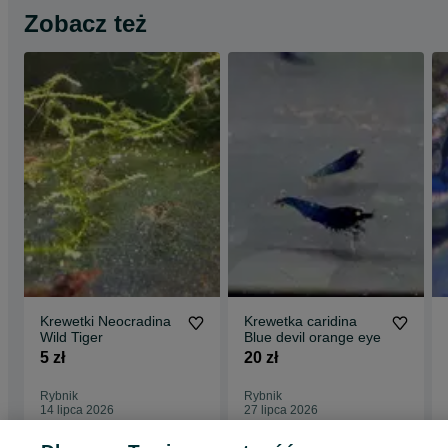
Zobacz też
Krewetki Neocradina
Krewetka caridina
Wild Tiger
Blue devil orange eye
5 zł
20 zł
Rybnik
Rybnik
14 lipca 2026
27 lipca 2026