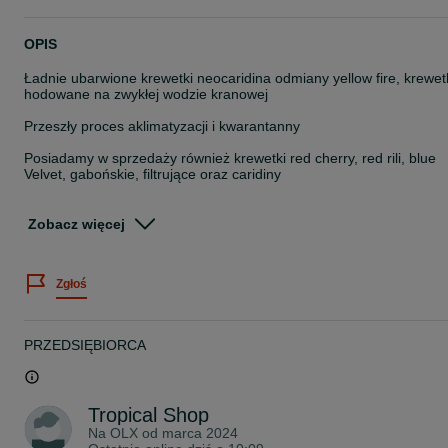
OPIS
Ładnie ubarwione krewetki neocaridina odmiany yellow fire, krewet
hodowane na zwykłej wodzie kranowej
Przeszły proces aklimatyzacji i kwarantanny
Posiadamy w sprzedaży również krewetki red cherry, red rili, blue
Velvet, gabońskie, filtrujące oraz caridiny
Możliwość odbioru osobistego w Rybniku ul. Hallera 29
Zobacz więcej
Możliwość wysyłki
Zapraszam do odwiedzenia pozostałych naszych ogłoszeń
Zgłoś
Po więcej informacji zapraszam do kontaktu
PRZEDSIĘBIORCA
Tropical Shop
Na OLX od
marca 2024