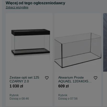
Więcej od tego ogłoszeniodawcy
Zobacz wszystkie
Zestaw opti set 125
Akwarium Proste
CZARNY 2.0
AQUAEL 120X40X50
240 L
1 030 zł
609 zł
Rybnik
Rybnik
Dzisiaj o 08:46
Dzisiaj o 07:56