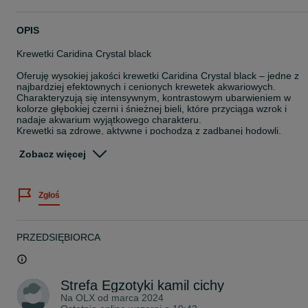
OPIS
Krewetki Caridina Crystal black
Oferuję wysokiej jakości krewetki Caridina Crystal black – jedne z
najbardziej efektownych i cenionych krewetek akwariowych.
Charakteryzują się intensywnym, kontrastowym ubarwieniem w
kolorze głębokiej czerni i śnieżnej bieli, które przyciąga wzrok i
nadaje akwarium wyjątkowego charakteru.
Krewetki są zdrowe, aktywne i pochodzą z zadbanej hodowli.
Doskonale sprawdzają się zarówno w akwariach typowo
krewetkowych, jak i w spokojnych zbiornikach towarzyskich
Zobacz więcej
Informacje o krewetkach:
Gatunek: Caridina Crystal black
Zgłoś
Wielkość: ok. 1–2 cm (młode osobniki)
Temperatura wody: 20–24°C
pH: ok. 5,5–6,8
Twardość: miękka do średnio miękkiej wody
PRZEDSIĘBIORCA
Zachowanie: spokojne, stadne
Krewetki są świetnymi czyścicielami akwarium – zjadają resztki
pokarmu oraz biofilm.
Strefa Egzotyki kamil cichy
Dlaczego warto:
-piękne, kontrastowe ubarwienie
Na OLX od
marca 2024
- aktywne i zdrowe osobniki