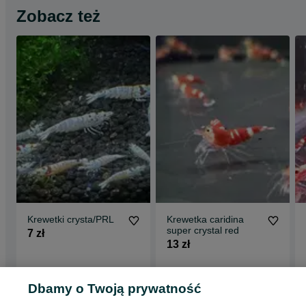
Zobacz też
Krewetki crysta/PRL
Krewetka caridina
super crystal red
7 zł
13 zł
Bielsko-Biała
Rybnik
06 sierpnia 2026
27 lipca 2026
Dbamy o Twoją prywatność