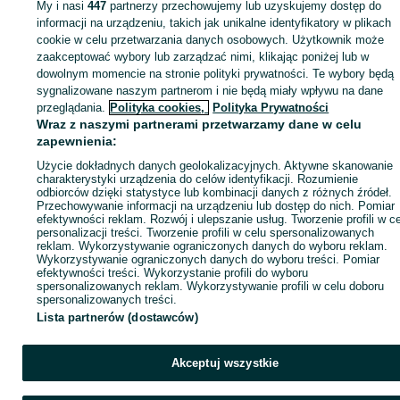
My i nasi
447
partnerzy przechowujemy lub uzyskujemy dostęp do
informacji na urządzeniu, takich jak unikalne identyfikatory w plikach
Strona główna
Zwierzęta
Akwarystyka
Zwierzęta akwariowe
Zwierzęta
cookie w celu przetwarzania danych osobowych. Użytkownik może
akwariowe - Śląskie
Zwierzęta akwariowe - Rybnik
zaakceptować wybory lub zarządzać nimi, klikając poniżej lub w
dowolnym momencie na stronie polityki prywatności. Te wybory będą
KATEGORIA
sygnalizowane naszym partnerom i nie będą miały wpływu na dane
przeglądania.
Polityka cookies,
Polityka Prywatności
Wraz z naszymi partnerami przetwarzamy dane w celu
ID:
1058013806
Wyświetlenia: 
zapewnienia:
Użycie dokładnych danych geolokalizacyjnych. Aktywne skanowanie
charakterystyki urządzenia do celów identyfikacji. Rozumienie
Zadzwoń / SMS
Wyślij wiadomość
odbiorców dzięki statystyce lub kombinacji danych z różnych źródeł.
Przechowywanie informacji na urządzeniu lub dostęp do nich. Pomiar
efektywności reklam. Rozwój i ulepszanie usług. Tworzenie profili w c
personalizacji treści. Tworzenie profili w celu spersonalizowanych
reklam. Wykorzystywanie ograniczonych danych do wyboru reklam.
Wykorzystywanie ograniczonych danych do wyboru treści. Pomiar
efektywności treści. Wykorzystanie profili do wyboru
spersonalizowanych reklam. Wykorzystywanie profili w celu doboru
spersonalizowanych treści.
Lista partnerów (dostawców)
Akceptuj wszystkie