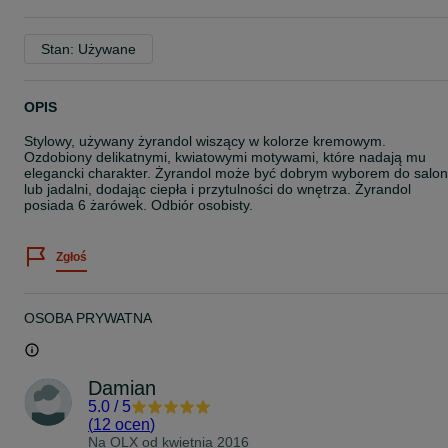
Stan: Używane
OPIS
Stylowy, używany żyrandol wiszący w kolorze kremowym.
Ozdobiony delikatnymi, kwiatowymi motywami, które nadają mu
elegancki charakter. Żyrandol może być dobrym wyborem do salo
lub jadalni, dodając ciepła i przytulności do wnętrza. Żyrandol
posiada 6 żarówek. Odbiór osobisty.
Zgłoś
OSOBA PRYWATNA
Damian
5.0
/
5
(
12 ocen
)
Na OLX od
kwietnia 2016