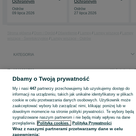
Ochronnym
Ochronnym
Ostrów
Ostrów
09 lipca 2026
27 lipca 2026
Strona główna
Dom i Ogród
Oświetlenie
Lampy
Lampy wiszące
Lampy
wiszące - Świętokrzyskie
Lampy wiszące - Ostrów
KATEGORIA
ID:
1041031780
Wyświetlenia: 
Dbamy o Twoją prywatność
My i nasi
447
partnerzy przechowujemy lub uzyskujemy dostęp do
informacji na urządzeniu, takich jak unikalne identyfikatory w plikach
Zaloguj się lub załóż konto na OLX, aby skontaktować się z t
cookie w celu przetwarzania danych osobowych. Użytkownik może
sprzedającym
zaakceptować wybory lub zarządzać nimi, klikając poniżej lub w
dowolnym momencie na stronie polityki prywatności. Te wybory będą
sygnalizowane naszym partnerom i nie będą miały wpływu na dane
przeglądania.
Polityka cookies,
Polityka Prywatności
Zaloguj się / Załóż konto
Wraz z naszymi partnerami przetwarzamy dane w celu
zapewnienia: