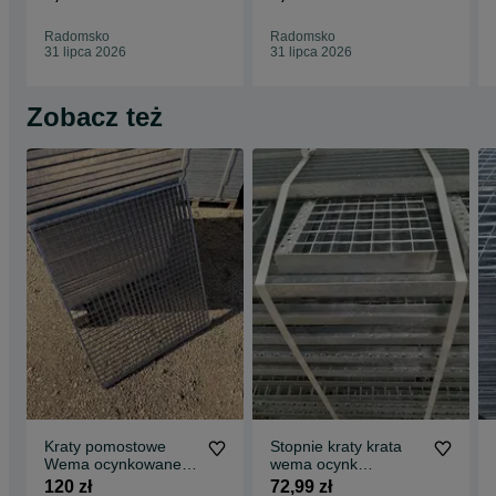
blachy stal
WYPRZEDAŻ
Radomsko
Radomsko
31 lipca 2026
31 lipca 2026
Zobacz też
Kraty pomostowe
Stopnie kraty krata
Wema ocynkowane
wema ocynk
schody podest
ocynkowane stal
120 zł
72,99 zł