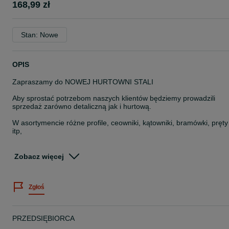
168,99 zł
Stan: Nowe
OPIS
Zapraszamy do NOWEJ HURTOWNI STALI
Aby sprostać potrzebom naszych klientów będziemy prowadzili
sprzedaż zarówno detaliczną jak i hurtową.
W asortymencie różne profile, ceowniki, kątowniki, bramówki, pręty
itp,
np. krata wema (podest) ocynk 1000x1000mm (34x38/30x2) -
158,99zł/szt brutto
Zobacz więcej
Serdecznie zapraszamy
Zgłoś
Oferujemy również dostawę do klienta
Godziny pracy: pn. – pt. 7:00 – 21:00; sob. 8:00-18:00
Radomsko 4Agro ul. Św. Rozalii 11
PRZEDSIĘBIORCA