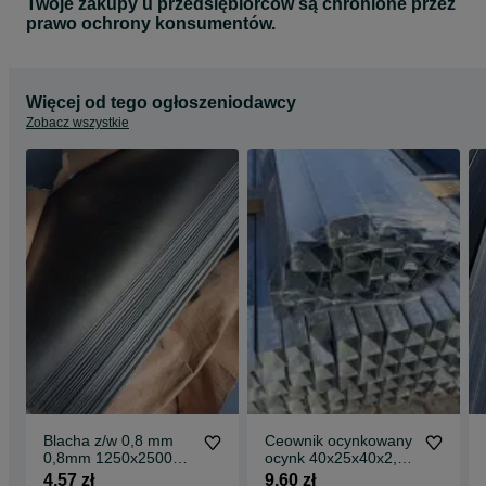
Twoje zakupy u przedsiębiorców są chronione przez
prawo ochrony konsumentów.
Więcej od tego ogłoszeniodawcy
Zobacz wszystkie
Blacha z/w 0,8 mm
Ceownik ocynkowany
0,8mm 1250x2500
ocynk 40x25x40x2,0
1,25m 2,5m 1,25x2,5
40 25 ocynki stal
4,57 zł
9,60 zł