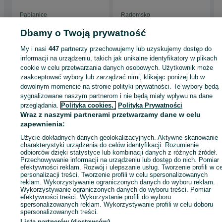
antresola kanał
1000x270mm
27x100cm
Pabianice
Radomsko
10 lipca 2026
20 lipca 2026
Dbamy o Twoją prywatność
My i nasi
447
partnerzy przechowujemy lub uzyskujemy dostęp do
Strona główna
Budowa i Remont
Pozostałe
Pozostałe - Łódzkie
Pozostał
informacji na urządzeniu, takich jak unikalne identyfikatory w plikach
- Radomsko
cookie w celu przetwarzania danych osobowych. Użytkownik może
zaakceptować wybory lub zarządzać nimi, klikając poniżej lub w
dowolnym momencie na stronie polityki prywatności. Te wybory będą
KATEGORIA
sygnalizowane naszym partnerom i nie będą miały wpływu na dane
przeglądania.
Polityka cookies,
Polityka Prywatności
Wraz z naszymi partnerami przetwarzamy dane w celu
ID:
1001555294
Wyświetlenia: 2
zapewnienia:
Użycie dokładnych danych geolokalizacyjnych. Aktywne skanowanie
Zadzwoń / SMS
Wyślij wiadomość
charakterystyki urządzenia do celów identyfikacji. Rozumienie
odbiorców dzięki statystyce lub kombinacji danych z różnych źródeł.
Przechowywanie informacji na urządzeniu lub dostęp do nich. Pomiar
efektywności reklam. Rozwój i ulepszanie usług. Tworzenie profili w c
personalizacji treści. Tworzenie profili w celu spersonalizowanych
reklam. Wykorzystywanie ograniczonych danych do wyboru reklam.
Wykorzystywanie ograniczonych danych do wyboru treści. Pomiar
efektywności treści. Wykorzystanie profili do wyboru
spersonalizowanych reklam. Wykorzystywanie profili w celu doboru
spersonalizowanych treści.
Lista partnerów (dostawców)