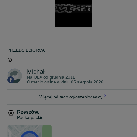
-1200x1000,
-1300x1000,
-1500x1000
-stopnie schodowe o wymiarach:
-600x240,
-600x270,
-800x240,
-800x270,
-900x240,
PRZEDSIĘBIORCA
-900x270,
-1000x240,
-1000x270,
-1200x240,
Michał
-1200x270
Na OLX od
grudnia 2011
Ostatnio online w dniu 05 sierpnia 2026
-uchwyty i łączniki krat pomostowych
Towar dostarczamy na terenie całego kraju najczęściej w ciągu 24
od zamówienia.
Więcej od tego ogłoszeniodawcy
Wysyłka w paczkach lub na palecie w zależności od ilości. Przy
zamówieniu większej ilości transport gratis.
Rzeszów
,
Podkarpackie