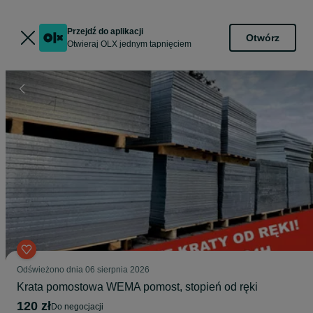
Przejdź do aplikacji
Otwórz
Otwieraj OLX jednym tapnięciem
Odświeżono dnia 06 sierpnia 2026
Krata pomostowa WEMA pomost, stopień od ręki
120 zł
do negocjacji