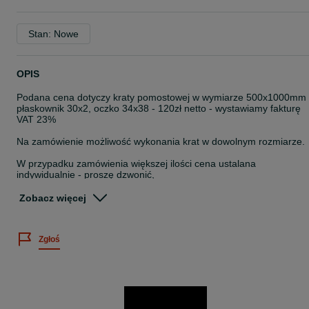
Stan: Nowe
OPIS
Podana cena dotyczy kraty pomostowej w wymiarze 500x1000mm
płaskownik 30x2, oczko 34x38 - 120zł netto - wystawiamy fakturę
VAT 23%
Na zamówienie możliwość wykonania krat w dowolnym rozmiarze.
W przypadku zamówienia większej ilości cena ustalana
indywidualnie - proszę dzwonić,
Jestem pod telefonem przez cały tydzień w godzinach 7-21, jeżeli
Zobacz więcej
nie odbieram na pewno oddzwonię
Na miejscu posiadamy kraty z płaskownika 30x2 o wymiarach:
Zgłoś
-500x1000,
-600x1000,
-700x1000,
-800x1000,
-900x1000,
-1000x1000,
-1100x1000,