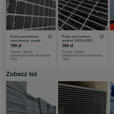
Krata pomostowa
Krata pomostowa
nierdzewna, stopień
podest 1000x1000,
nierdzewka,
33x11 stopnie
799 zł
360 zł
kwasówka WEMA
schodowe na wymiar
Poznań, Ogrody
Poznań, Jeżyce
Odświeżono dnia 06 sierpnia
Odświeżono dnia 06 sierpnia
2026
2026
Zobacz też