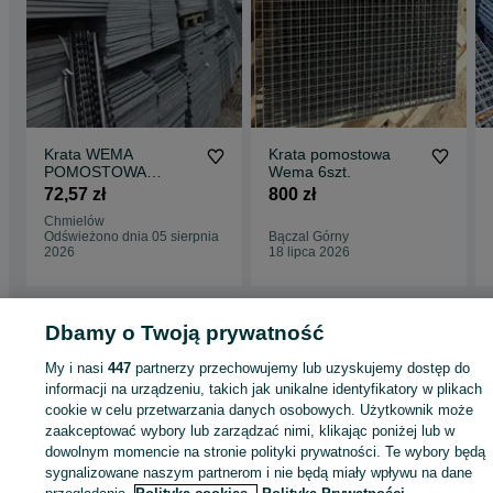
Krata WEMA
Krata pomostowa
POMOSTOWA
Wema 6szt.
Ocynkowana – Różne
72,57 zł
800 zł
Rozmiary, Używana
Chmielów
Odświeżono dnia 05 sierpnia
Bączal Górny
2026
18 lipca 2026
Dbamy o Twoją prywatność
Strona główna
Budowa i Remont
Pozostałe
Pozostałe - Podkarpackie
My i nasi
447
partnerzy przechowujemy lub uzyskujemy dostęp do
Pozostałe - Rzeszów
informacji na urządzeniu, takich jak unikalne identyfikatory w plikach
cookie w celu przetwarzania danych osobowych. Użytkownik może
KATEGORIA
zaakceptować wybory lub zarządzać nimi, klikając poniżej lub w
dowolnym momencie na stronie polityki prywatności. Te wybory będą
sygnalizowane naszym partnerom i nie będą miały wpływu na dane
ID:
613371847
Wyświetlenia: 29