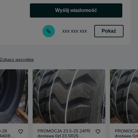
Wyślij wiadomość
Pokaż
xxx xxx xxx
Zobacz wszystkie
-28
PROMOCJA 23.5-25 24PR
PROMOCJA 23.5-25 24
440/80-
dostawa 0zł 23.5R25
dostawa 0z