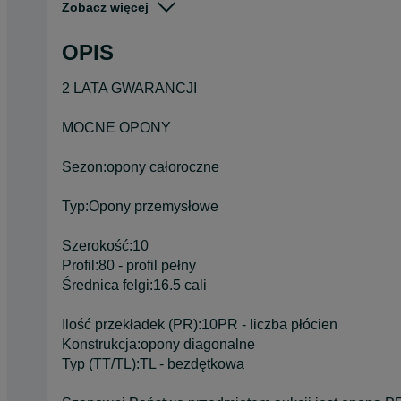
Zobacz więcej
Pojazd
Ciężarowe
OPIS
Szerokość
Inna
2 LATA GWARANCJI
MOCNE OPONY
Sezon:opony całoroczne
Typ:Opony przemysłowe
Szerokość:10
Profil:80 - profil pełny
Średnica felgi:16.5 cali
Ilość przekładek (PR):10PR - liczba płócien
Konstrukcja:opony diagonalne
Typ (TT/TL):TL - bezdętkowa