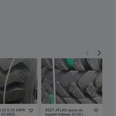
PR
8SZT ATLAS opony do
8S
ł 23.5R25
koparki kołowej 10-20 |
kop