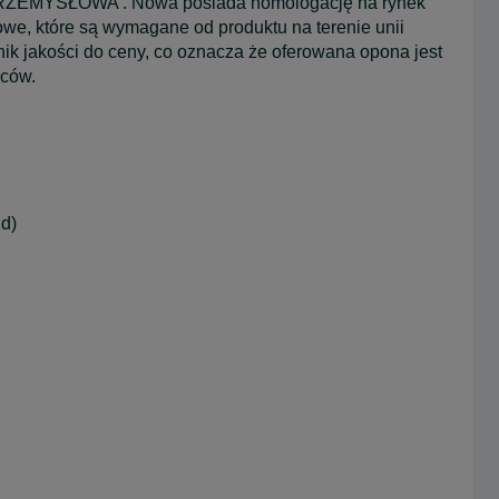
 PRZEMYSŁOWA . Nowa posiada homologację na rynek
we, które są wymagane od produktu na terenie unii
ik jakości do ceny, co oznacza że oferowana opona jest
wców.
d)