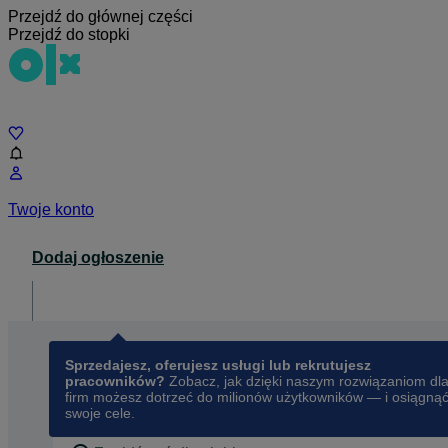
Przejdź do głównej części
Przejdź do stopki
Czat
Twoje konto
Dodaj ogłoszenie
Dla biznesu
opens in a new tab
Sprzedajesz, oferujesz usługi lub rekrutujesz
pracowników?
Zobacz, jak dzięki naszym rozwiązaniom dl
firm możesz dotrzeć do milionów użytkowników — i osiągną
swoje cele.