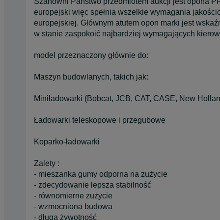
Szanowni Państwo przedmiotem aukcji jest opona
europejski więc spełnia wszelkie wymagania jakościo
europejskiej. Głównym atutem opon marki jest wskaźn
w stanie zaspokoić najbardziej wymagających kiero
model przeznaczony głównie do:
Maszyn budowlanych, takich jak:
Miniładowarki (Bobcat, JCB, CAT, CASE, New Hollan
Ładowarki teleskopowe i przegubowe
Koparko-ładowarki
Zalety :
- mieszanka gumy odporna na zużycie
- zdecydowanie lepsza stabilność
- równomierne zużycie
- wzmocniona budowa
- długa żywotność