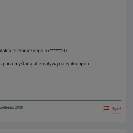
taktu telefonicznego.57*******37
są przemyślaną alternatywą na rynku opon
ietlenia: 2038
Zgłoś