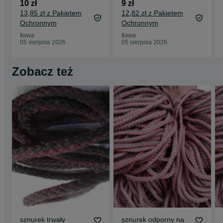
Warehouse 40
niebieski 22 mm
10 zł
9 zł
13,85 zł z Pakietem
12,82 zł z Pakietem
Ochronnym
Ochronnym
Iława
Iława
05 sierpnia 2026
05 sierpnia 2026
Zobacz też
sznurek trwały
sznurek odporny na