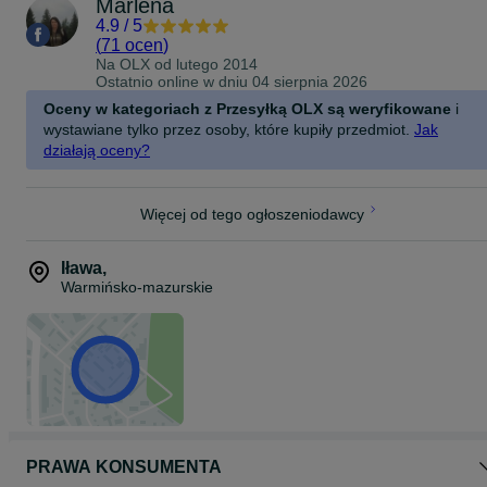
Marlena
4.9
/
5
(
71 ocen
)
Na OLX od
lutego 2014
Ostatnio online w dniu 04 sierpnia 2026
Oceny w kategoriach z Przesyłką OLX są weryfikowane
i
wystawiane tylko przez osoby, które kupiły przedmiot.
Jak
działają oceny?
Więcej od tego ogłoszeniodawcy
Iława
,
Warmińsko-mazurskie
PRAWA KONSUMENTA