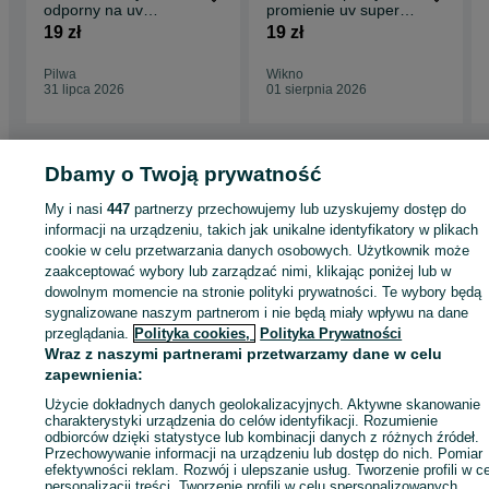
odporny na uv
promienie uv super
plantacja sad winnica
oferta cena Hit
19 zł
19 zł
Pilwa
Wikno
31 lipca 2026
01 sierpnia 2026
Dbamy o Twoją prywatność
Strona główna
Antyki i Kolekcje
Rękodzieło
Produkty rękodzielnicze
My i nasi
447
partnerzy przechowujemy lub uzyskujemy dostęp do
Produkty rękodzielnicze - Warmińsko-mazurskie
Produkty rękodzielnicze -
Iława
informacji na urządzeniu, takich jak unikalne identyfikatory w plikach
cookie w celu przetwarzania danych osobowych. Użytkownik może
zaakceptować wybory lub zarządzać nimi, klikając poniżej lub w
KATEGORIA
dowolnym momencie na stronie polityki prywatności. Te wybory będą
sygnalizowane naszym partnerom i nie będą miały wpływu na dane
przeglądania.
Polityka cookies,
Polityka Prywatności
ID:
1073715134
Wyświetlenia:
Wraz z naszymi partnerami przetwarzamy dane w celu
zapewnienia:
Kup
Użycie dokładnych danych geolokalizacyjnych. Aktywne skanowanie
charakterystyki urządzenia do celów identyfikacji. Rozumienie
odbiorców dzięki statystyce lub kombinacji danych z różnych źródeł.
Przechowywanie informacji na urządzeniu lub dostęp do nich. Pomiar
efektywności reklam. Rozwój i ulepszanie usług. Tworzenie profili w c
personalizacji treści. Tworzenie profili w celu spersonalizowanych