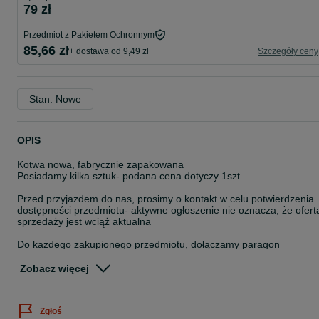
79 zł
Przedmiot z Pakietem Ochronnym
85,66 zł
+ dostawa od 9,49 zł
Szczegóły ceny
Stan: Nowe
OPIS
Kotwa nowa, fabrycznie zapakowana
Posiadamy kilka sztuk- podana cena dotyczy 1szt
Przed przyjazdem do nas, prosimy o kontakt w celu potwierdzenia
dostępności przedmiotu- aktywne ogłoszenie nie oznacza, że ofert
sprzedaży jest wciąż aktualna
Do każdego zakupionego przedmiotu, dołączamy paragon
Na wyraźne życzenie kupującego, istnieje możliwość wystawienia
faktury ,,Procedura Marży-Towary Używane"
Zobacz więcej
Istnieje możliwość wysyłki- przesyłka kurierska pobraniowa w cenie
30zł
Zgłoś