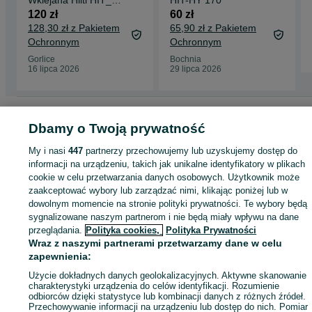
200-A V3 * Komis
120 zł
60 zł
Madej Gorlice
128,30 zł z Pakietem
65,90 zł z Pakietem
Ochronnym
Ochronnym
Gorlice
Bochnia
16 lipca 2026
29 lipca 2026
Strona główna
Budowa i Remont
Ściany i elewacje
Chemia budowlana
Dbamy o Twoją prywatność
Kleje
Kleje - Małopolskie
Kleje - Gorlice
My i nasi
447
partnerzy przechowujemy lub uzyskujemy dostęp do
informacji na urządzeniu, takich jak unikalne identyfikatory w plikach
KATEGORIA
cookie w celu przetwarzania danych osobowych. Użytkownik może
zaakceptować wybory lub zarządzać nimi, klikając poniżej lub w
ID:
1083157568
Wyświetlenia: 
dowolnym momencie na stronie polityki prywatności. Te wybory będą
sygnalizowane naszym partnerom i nie będą miały wpływu na dane
przeglądania.
Polityka cookies,
Polityka Prywatności
Kup
Wraz z naszymi partnerami przetwarzamy dane w celu
zapewnienia:
Użycie dokładnych danych geolokalizacyjnych. Aktywne skanowanie
charakterystyki urządzenia do celów identyfikacji. Rozumienie
odbiorców dzięki statystyce lub kombinacji danych z różnych źródeł.
Przechowywanie informacji na urządzeniu lub dostęp do nich. Pomiar