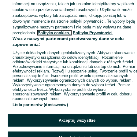
informacji na urządzeniu, takich jak unikalne identyfikatory w plikach
ID:
871216132
Wyświetlenia: 25
cookie w celu przetwarzania danych osobowych. Użytkownik może
zaakceptować wybory lub zarządzać nimi, klikając poniżej lub w
dowolnym momencie na stronie polityki prywatności. Te wybory będą
sygnalizowane naszym partnerom i nie będą miały wpływu na dane
Zaloguj się lub załóż konto na OLX, aby skontaktować się z t
przeglądania.
Polityka cookies,
Polityka Prywatności
sprzedającym
Wraz z naszymi partnerami przetwarzamy dane w celu
zapewnienia:
Użycie dokładnych danych geolokalizacyjnych. Aktywne skanowanie
charakterystyki urządzenia do celów identyfikacji. Rozumienie
Zaloguj się / Załóż konto
odbiorców dzięki statystyce lub kombinacji danych z różnych źródeł.
Przechowywanie informacji na urządzeniu lub dostęp do nich. Pomiar
efektywności reklam. Rozwój i ulepszanie usług. Tworzenie profili w c
Zadzwoń / SMS
Wyślij wiadomość
personalizacji treści. Tworzenie profili w celu spersonalizowanych
reklam. Wykorzystywanie ograniczonych danych do wyboru reklam.
Wykorzystywanie ograniczonych danych do wyboru treści. Pomiar
efektywności treści. Wykorzystanie profili do wyboru
spersonalizowanych reklam. Wykorzystywanie profili w celu doboru
spersonalizowanych treści.
Lista partnerów (dostawców)
Akceptuj wszystkie