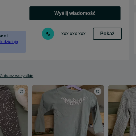
Wyślij wiadomość
Pokaż
xxx xxx xxx
ane
i
k działają
Zobacz wszystkie