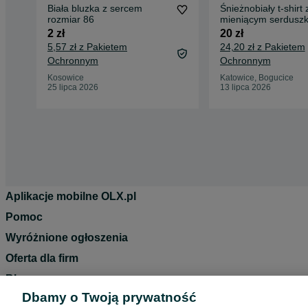
Biała bluzka z sercem
Śnieżnobiały t-shirt 
rozmiar 86
2 zł
20 zł
5,57 zł z Pakietem
24,20 zł z Pakietem
Ochronnym
Ochronnym
Kosowice
Katowice, Bogucice
25 lipca 2026
13 lipca 2026
Aplikacje mobilne OLX.pl
Pomoc
Wyróżnione ogłoszenia
Oferta dla firm
Blog
Dbamy o Twoją prywatność
Regulamin