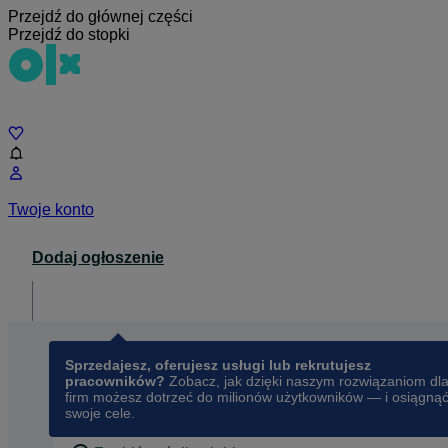
Przejdź do głównej części
Przejdź do stopki
Czat
Twoje konto
Dodaj ogłoszenie
Dla biznesu
opens in a new tab
Sprzedajesz, oferujesz usługi lub rekrutujesz
pracowników?
Zobacz, jak dzięki naszym rozwiązaniom dl
firm możesz dotrzeć do milionów użytkowników — i osiągną
swoje cele.