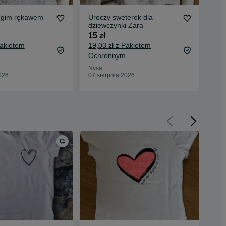
ługim rękawem
Uroczy sweterek dla
2 s
dziewczynki Zara
10 
15 zł
13,
Pakietem
19,03 zł z Pakietem
Oc
Ochronnym
Nys
07 
Nysa
026
07 sierpnia 2026