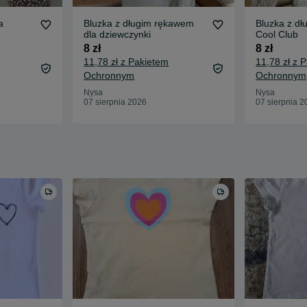
a
Bluzka z długim rękawem
Bluzka z d
dla dziewczynki
Cool Club
8 zł
8 zł
11,78 zł z Pakietem
11,78 zł z 
Ochronnym
Ochronnym
Nysa
Nysa
07 sierpnia 2026
07 sierpnia 2