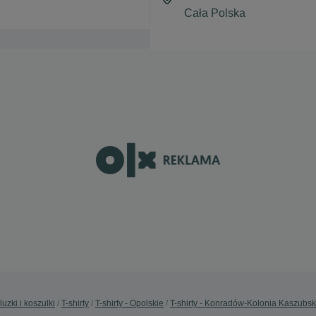
luzki i koszulki
T-shirty
T-shirty - Opolskie
T-shirty - Konradów-Kolonia Kaszubs