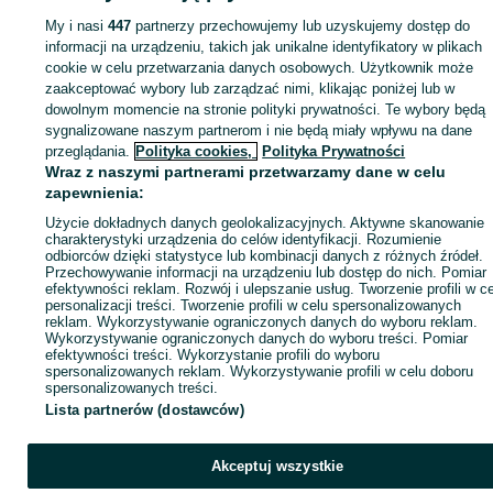
My i nasi
447
partnerzy przechowujemy lub uzyskujemy dostęp do
Zaloguj się lub załóż konto na OLX, aby skontaktować się z t
informacji na urządzeniu, takich jak unikalne identyfikatory w plikach
sprzedającym
cookie w celu przetwarzania danych osobowych. Użytkownik może
zaakceptować wybory lub zarządzać nimi, klikając poniżej lub w
dowolnym momencie na stronie polityki prywatności. Te wybory będą
Zaloguj się / Załóż konto
sygnalizowane naszym partnerom i nie będą miały wpływu na dane
przeglądania.
Polityka cookies,
Polityka Prywatności
Wraz z naszymi partnerami przetwarzamy dane w celu
Kup
zapewnienia:
Użycie dokładnych danych geolokalizacyjnych. Aktywne skanowanie
charakterystyki urządzenia do celów identyfikacji. Rozumienie
odbiorców dzięki statystyce lub kombinacji danych z różnych źródeł.
Przechowywanie informacji na urządzeniu lub dostęp do nich. Pomiar
efektywności reklam. Rozwój i ulepszanie usług. Tworzenie profili w c
personalizacji treści. Tworzenie profili w celu spersonalizowanych
reklam. Wykorzystywanie ograniczonych danych do wyboru reklam.
Wykorzystywanie ograniczonych danych do wyboru treści. Pomiar
efektywności treści. Wykorzystanie profili do wyboru
spersonalizowanych reklam. Wykorzystywanie profili w celu doboru
spersonalizowanych treści.
Lista partnerów (dostawców)
Akceptuj wszystkie