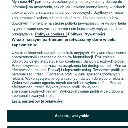
My i nasi
447
partnerzy przechowujemy lub uzyskujemy dostęp do
Zaloguj się lub załóż konto na OLX, aby skontaktować się z t
informacji na urządzeniu, takich jak unikalne identyfikatory w plikach
sprzedającym
cookie w celu przetwarzania danych osobowych. Użytkownik może
zaakceptować wybory lub zarządzać nimi, klikając poniżej lub w
dowolnym momencie na stronie polityki prywatności. Te wybory będą
sygnalizowane naszym partnerom i nie będą miały wpływu na dane
Zaloguj się / Załóż konto
przeglądania.
Polityka cookies,
Polityka Prywatności
Wraz z naszymi partnerami przetwarzamy dane w celu
Kup
zapewnienia:
Użycie dokładnych danych geolokalizacyjnych. Aktywne skanowanie
charakterystyki urządzenia do celów identyfikacji. Rozumienie
odbiorców dzięki statystyce lub kombinacji danych z różnych źródeł.
Przechowywanie informacji na urządzeniu lub dostęp do nich. Pomiar
efektywności reklam. Rozwój i ulepszanie usług. Tworzenie profili w c
personalizacji treści. Tworzenie profili w celu spersonalizowanych
reklam. Wykorzystywanie ograniczonych danych do wyboru reklam.
Wykorzystywanie ograniczonych danych do wyboru treści. Pomiar
efektywności treści. Wykorzystanie profili do wyboru
spersonalizowanych reklam. Wykorzystywanie profili w celu doboru
spersonalizowanych treści.
Lista partnerów (dostawców)
Akceptuj wszystkie