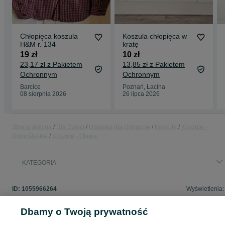
Chłopięca koszula
Koszula chłopięca w
H&M r. 134
kratę
19 zł
10 zł
23,17 zł z Pakietem
13,85 zł z Pakietem
Ochronnym
Ochronnym
Barcice
Poznań, Łacina
08 sierpnia 2026
26 lipca 2026
Strona główna
Dla Dzieci
Ubranka dla chłopców
Koszule
Koszule -
Dolnośląskie
Koszule - Oława
KATEGORIA
ID:
1055966264
Wyświetlenia:
Dbamy o Twoją prywatność