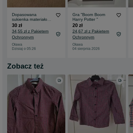
Dopasowana
Gra "Boom Boom
sukienka materiałowa
Harry Potter "
Mini
30 zł
20 zł
34,55 zł z Pakietem
24,67 zł z Pakietem
Ochronnym
Ochronnym
Oława
Oława
Dzisiaj o 05:26
04 sierpnia 2026
Zobacz też