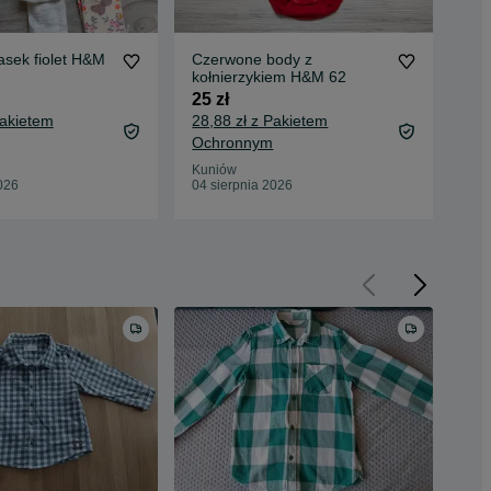
asek fiolet H&M
Czerwone body z
Kom
kołnierzykiem H&M 62
op
25 zł
100
Pakietem
28,88 zł z Pakietem
107
Ochronnym
Oc
Kuniów
Kun
026
04 sierpnia 2026
04 