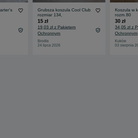
arter's
Grubsza koszula Cool Club
Koszula w 
rozmiar 134,
rozm.80
15 zł
30 zł
19,03 zł z Pakietem
34,05 zł z 
Ochronnym
Ochronnym
Brodła
Kuków
24 lipca 2026
03 sierpnia 2