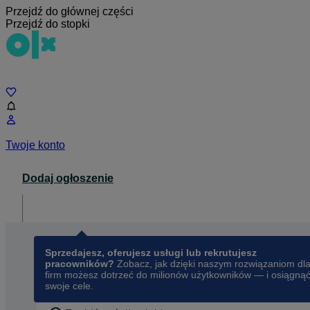
Przejdź do głównej części
Przejdź do stopki
Czat
Twoje konto
Dodaj ogłoszenie
Dla biznesu
opens in a new tab
Sprzedajesz, oferujesz usługi lub rekrutujesz
pracowników?
Zobacz, jak dzięki naszym rozwiązaniom dl
firm możesz dotrzeć do milionów użytkowników — i osiągną
swoje cele.