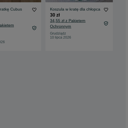
kratkę Cubus
Koszula w kratę dla chłopca
Ele
kos
30 zł
35 
34,55 zł z Pakietem
Pakietem
39,
Ochronnym
Oc
Grudziądz
10 lipca 2026
War
026
24 