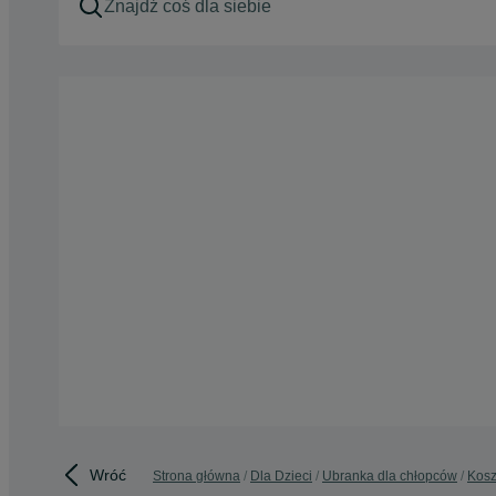
Wróć
Strona główna
Dla Dzieci
Ubranka dla chłopców
Kosz