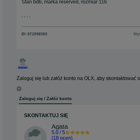
Stan bdb, marka reserved, rozmiar 116
. . . .
ID:
872098569
Wyś
Zaloguj się lub załóż konto na OLX, aby skontaktować 
Zaloguj się / Załóż konto
SKONTAKTUJ SIĘ
Agata
5.0
/
5
(
18 ocen
)