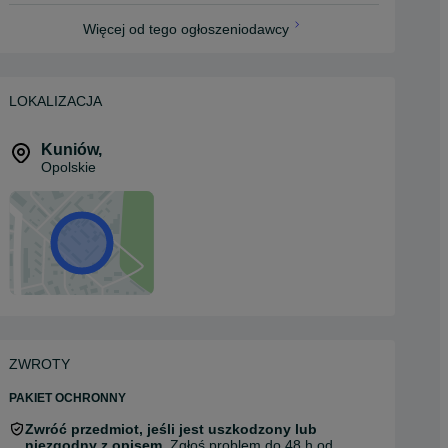
Więcej od tego ogłoszeniodawcy
LOKALIZACJA
Kuniów
,
Opolskie
ZWROTY
PAKIET OCHRONNY
Zwróć przedmiot, jeśli jest uszkodzony lub
niezgodny z opisem.
Zgłoś problem do 48 h od