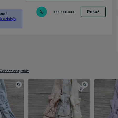
Pokaż
xxx xxx xxx
ane
i
k działają
Zobacz wszystkie