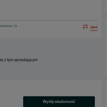
wietlenia: 24
Zgłoś
się z tym sprzedającym
Wyślij wiadomość