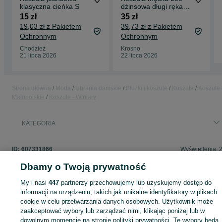
klasyczna cieńka S
dżinsowa długi rękaw
rozm. M Denim stan
15 zł
35 zł
bdb
19,03 zł z Pakietem
39,73 zł z Pakietem
Ochronnym
Ochronnym
Chodzież
Krosno
21 lipca 2026
22 lipca 2026
Strona główna
Moda
Ubrania damskie
Bluzki i koszule
Koszule
Koszule 
Małopolskie
Koszule - Winiary
KATEGORIA
ID:
607331866
Wyświetlenia: 
Dbamy o Twoją prywatność
My i nasi
447
partnerzy przechowujemy lub uzyskujemy dostęp do
informacji na urządzeniu, takich jak unikalne identyfikatory w plikach
Zaloguj się lub załóż konto na OLX, aby skontaktować się z t
cookie w celu przetwarzania danych osobowych. Użytkownik może
sprzedającym
zaakceptować wybory lub zarządzać nimi, klikając poniżej lub w
dowolnym momencie na stronie polityki prywatności. Te wybory będą